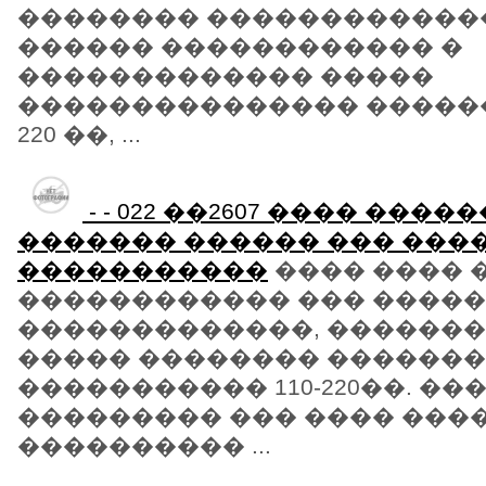
�������� ������������
������ ������������ �
������������� �����
��������������� �������
220 ��, ...
- - 022 ��2607 ���� ���
������� ������ ��� ���
�����������
���� ���� ��
������������ ��� ����
�������������, ������
����� �������� ������
����������� 110-220��. ��
��������� ��� ���� ����
���������� ...