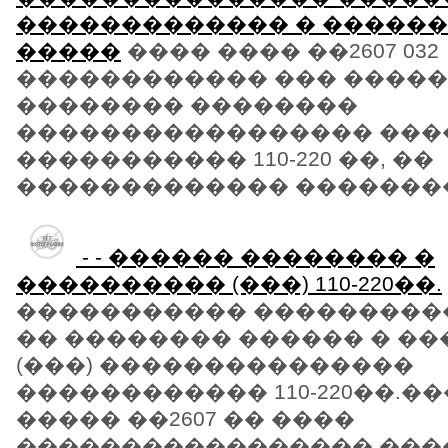
������������� � ������
�����
���� ���� ��2607 032
������������ ��� �����
�������� ��������
����������������� ����
����������� 110-220 ��, ��
������������� ���������
- - ������ �������� �
���������� (���) 110-220��.
����������� ���������
�� �������� ������ � �
(���) ���������������
������������ 110-220��.�
����� ��2607 �� ����
����������������� ���