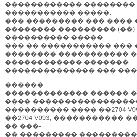
������������ ��������
����������� �����.
��� ��������� ��� ����
�������� ��������� (��)
���������� �����.
��� �� ����������� ��� 
�������� ����������� 
������������ �������
�������������� ��� ���
������
������������� ������ �
���� ����������������
���������� ���� ��2704 V091,
��2704 V093, ����������� �
�� ���-
�� ��������� ���������