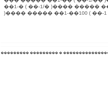
��1-� ( ��-1/� )���� ����� ��
)���� ����� ��1-��100 ( ��-1 .
��������� ��������� � ��������������