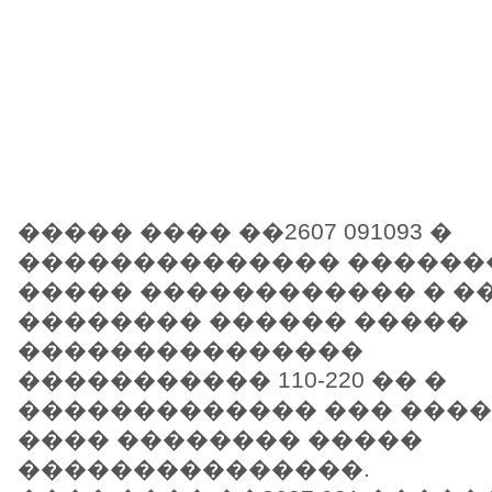
����� ���� ��2607 091093 �
�������������� ������
����� ������������ � �
�������� ������ �����
���������������
����������� 110-220 �� �
������������� ��� ����
���� �������� �����
���������������.