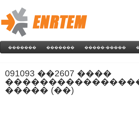
�������
�������
�����-�����
091093 ��2607 ����
���������������
����� (��)