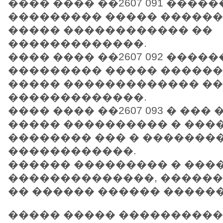
���� ���� ��2607 091 ����
��������� ����� ������
����� ������������ ��
�������������.
���� ���� ��2607 092 ����
��������� ����� ������
����� ������������� ��
�������������.
���� ���� ��2607 093 � ��
����� ���������� � ���
�������� ��� � �������
������������.
������ ��������� � ���
��������������, �����
�� ������ ������ �����
����� ����� ����������