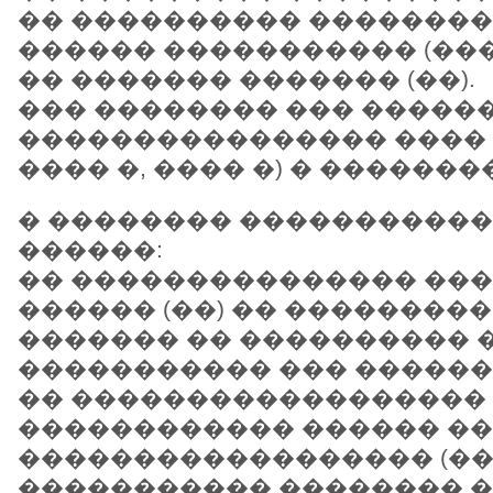
�� ���������� �������
������ ����������� (���
�� ������� ������� (��).
��� �������� ��� �����
���������������� ���� �
���� �, ���� �) � �������
� �������� �����������
������:
�� ��������������� ��
������ (��) �� ���������
������� �� ���������� �
����������� ��� �������
�� ������������������
������������ ������ �
������������������ (��
����������� �������� 