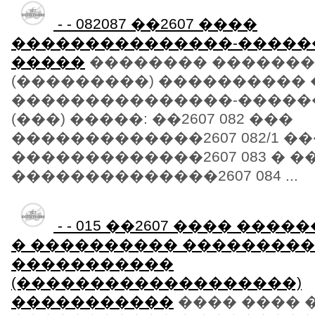
- - 082087 ��2607 ����
���������������-�����
�����
�������� ������
(���������) ����������
���������������-�����
(���) �����: ��2607 082 ���
�������������2607 082/1 �
�������������2607 083 � 
��������������2607 084 ...
- - 015 ��2607 ���� ���
� ���������� ��������
�����������
(�������������������)
�����������
���� ���� ��