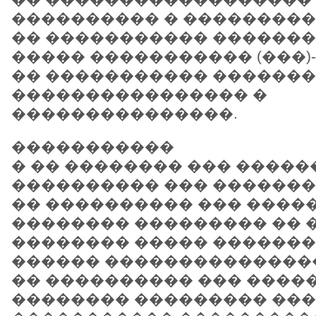
���������� � ���������
�� ����������� �������
����� ����������� (���)-
�� ����������� ������
���������������� �
���������������.
�����������
� �� �������� ��� �����
���������� ��� �������� 
�� ���������� ��� ����
�������� ��������� �� 
�������� ����� �������
������ ������������������
�� ���������� ��� ����
�������� ��������� ��