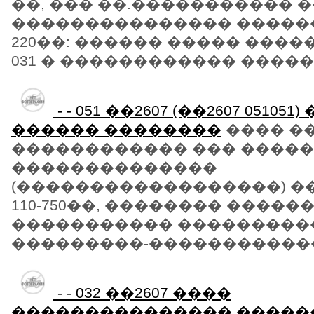
��, ��� ��.����������� 
��������������� ������
220��: ������ ����� �����
031 � ������������ ������ 
- - 051 ��2607 (��2607 051051
������ ��������
���� ���
������������ ��� �����
��������������
(������������������) 
110-750��, �������� �����
����������� ���������
���������-�������������
- - 032 ��2607 ����
��������������� �����