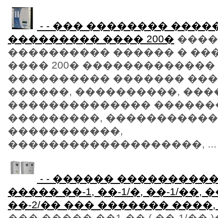
- - ��� �������� ����
��������� ���� 200�
����
���������� ������ � ��
���� 200� �������������
���������� ������� ��
������, ����������, ���
�������������� ������
���������, �����������
�����������,
�������������������, ...
- - ������ ���������
����� ��-1, ��-1/�, ��-1/��, ��
��-2/�� ��� ������� ����,
��� ����� ��1-�� ( ��-1/��