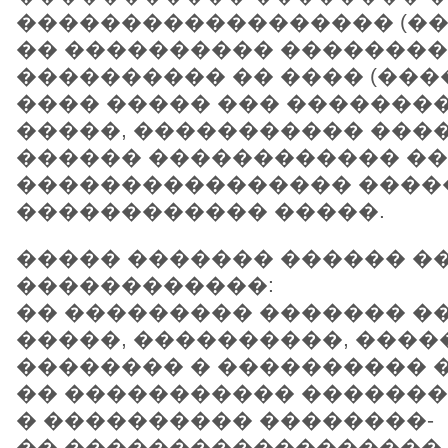
������������������ (��
�� ���������� ��������
���������� �� ���� (����
���� ����� ��� �������
�����, ����������� ���
������ ������������ �
���������������� ����
������������ �����.
����� ������� ������ �
������������:
�� ��������� ������� �
�����, ����������, ����
�������� � ���������� 
�� ����������� �������
� ���������� ��������-
�� ������������������ 