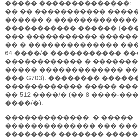
����� ��������������:
�� �� ����������� ����
������ � �������������
����������� ������ (��
��� ����������� �������
�� � �������������� ��
64 ����/� ����������� ��
������������ � ������
����� ������������� ��
��� G703). �������� ����
������������ ����� ���
�� 512 ����/� (�� 8 ����-��
����/�).
�������������, � �����
�������������� ��� ���
�������� ������� �����