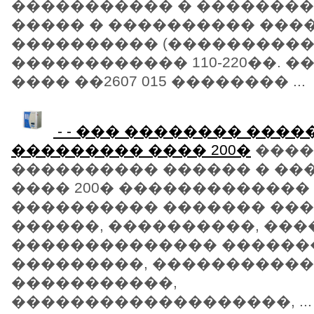
����������� � ��������
����� � ���������� ���
���������� (����������
������������ 110-220��. 
���� ��2607 015 �������� ...
- - ��� �������� ����
��������� ���� 200�
����
���������� ������ � ��
���� 200� �������������
���������� ������� ��
������, ����������, ���
�������������� ������
���������, �����������
�����������,
�������������������, ...