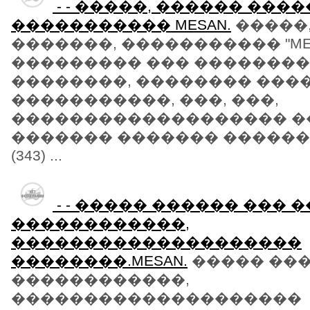
- - �����, ������ ����
����������� MESAN.
�����,
�������, ����������� "ME
��������� ��� ��������
��������, �������� ����
�����������, ���, ���,
������������������� �
������� ������� �����
(343) ...
- - ����� ������ ��� 
������������,
��������������������
��������.MESAN.
����� ���
������������,
��������������������