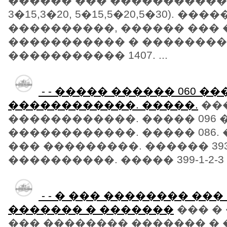
������ ��� ������������ 1
3�15,3�20, 5�15,5�20,5�30). �
����������, ������ ��� 
����������� � ��������
����������� 1407. ...
- - ����� ������ 060 ��
������������. �����.
���
������������. ����� 096 
������������. ����� 086. 
��� ���������. ������ 393-
����������. ����� 399-1-2-3 .
- - � ��� �������� ��
������� � �������
��� �
��� �������� ������� �