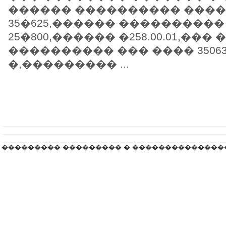
������ ���������� ���
35�625,������ ���������
25�800,������ �258.00.01,��� 
���������� ��� ���� 35063
�,��������� ...
��������� ��������� � ��������������