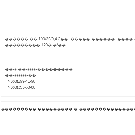
������ �� 100/35/0,4 2��.,����� ������. ���
��������� 120�.�/��.
��� ��������������
��������
+7(383)299-41-90
+7(383)353-63-80
��������� ��������� � ��������������