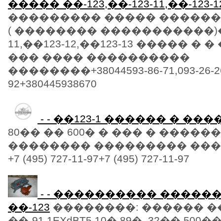
����� ��-123,��-123-11,��-123-12
��������� ����� ������
( �������� �����������)��
11,��123-12,��123-13 ����� �
��� ���� ����������
��������+38044593-86-71,093-26-26-
92+380445938670
- - ��123-1 ������ � ��
80�� �� 600� � ��� � �����
�������� ��������� ���
+7 (495) 727-11-97+7 (495) 727-11-97
- - ���������� ������ �
��-123
��������: ������ 
��-91 1EXdBT5 10� 89�. 32�� 50