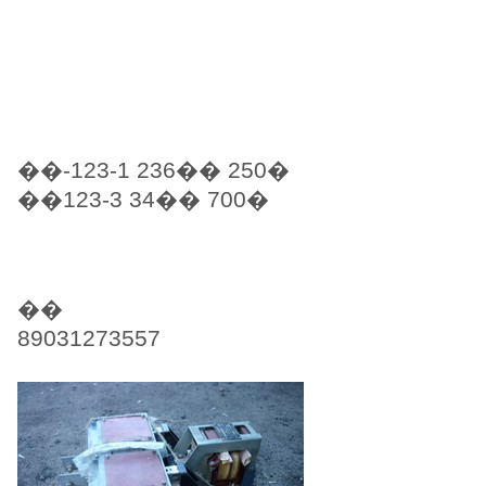
��-123-1 236�� 250�
��123-3 34�� 700�
��
89031273557