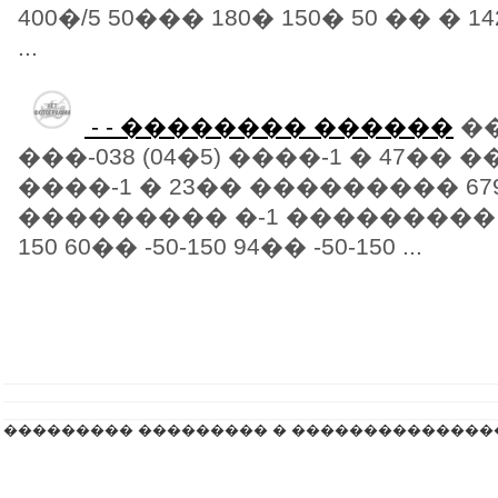
400�/5 50��� 180� 150� 50 �� � 14
...
- - �������� ������
�
���-038 (04�5) ����-1 � 47�� �
����-1 � 23�� ��������� 679
��������� �-1 ��������� ��
150 60�� -50-150 94�� -50-150 ...
��������� ��������� � ��������������