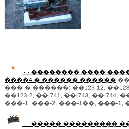
- - �������� ���� ���
����4 � ������ ������
��
���-� ������: ��123-12, ��123-2
��123-2, ��-741, ��-743, ��-744, 
���-1, ���-2, ���-1��, ���-1, ��
- - ����� ��������� 