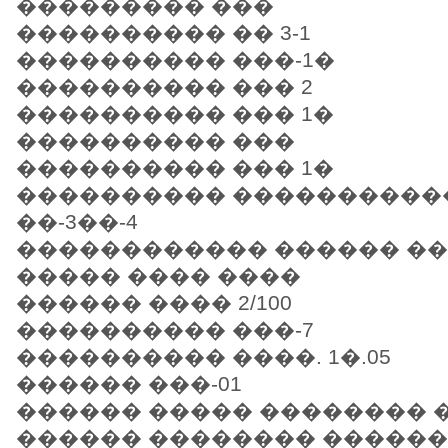
��������� ���
���������� �� 3-1
���������� ���-1�
���������� ��� 2
���������� ��� 1�
���������� ���
���������� ��� 1�
���������� ����������
��-3��-4
������������ ������ ��
����� ���� ����
������ ���� 2/100
���������� ���-7
���������� ����. 1�.05
������ ���-01
������ ����� �������� �
������ �������� �������