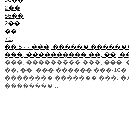
- - ���, ������ ������
���, ���������� ��, ��, �
���, ��������� ���, ���,
��, ��, ��� ������ ���-10
�������� ������� ���. �.
�������� ...