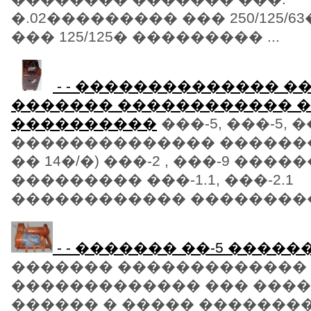
�.02��������� ��� 250/125/
��� 125/125� ��������� ...
- - �������������� �
������� ������������ �
����������
���-5, ���-5, 
�������������� �������
�� 14�/�) ���-2 , ���-9 ���
��������� ���-1.1, ���-2.1
������������ ����������
- - ������� ��-5 ����
������� ������������� 
������������� ��� ���
������ � ����� �������