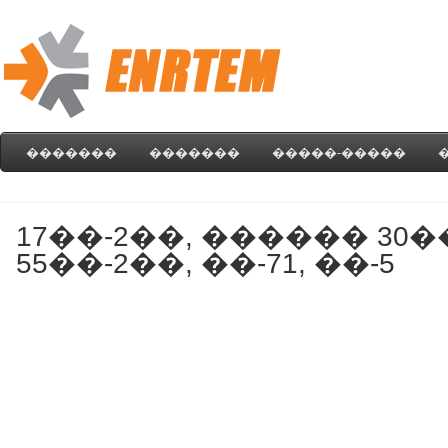
�������
�������
�����-�����
17��-2��, ������ 30�
55��-2��, ��-71, ��-5