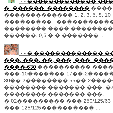
- - ������������� ���� 1, 2
�. ������. ��������
����
������������� 1, 2, 3, 5, 8, 10 
��������� , ����������
��������.���� ���������
������. 0,5 � � ������� ...
- - � ������������� ��
���, ���, ��, ���, ���. ��
����-630
���������� ���� 
���-10������� 17��-2����
30��-2�������� 55��-2���
�������� ������� ���. �
�������� ������� ���.
�.02��������� ��� 250/125/
��� 125/125���������� ...