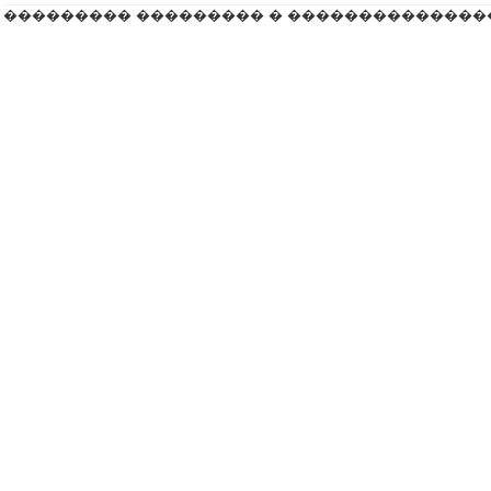
��������� ��������� � ��������������