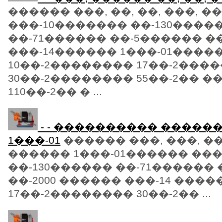
������ ���, ��, ��, ���, �
���-10������� ��-130����
��-71������ ��-5������ ��
���-14������ 1���-01����
10��-2�������� 17��-2���
30��-2�������� 55��-2�� �
110��-2�� � ...
- - ���������� ������ 
1���-01
������ ���, ���, ��,
������ 1���-01������ ���
��-130������ ��-71������
��-2000 ������ ���-14 ����
17��-2�������� 30��-2�� ...