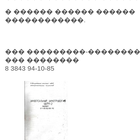
� ������ ������ ������
������������.
��� ���������-��������
��� ��������
8 3843 94-10-85