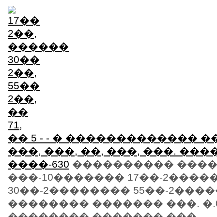
- - � ������������� ��
���, ���, ��, ���, ���. ��
����-630
���������� ���� 
���-10������� 17��-2����
30��-2�������� 55��-2���
�������� ������� ���. �
�������� ������� ���.