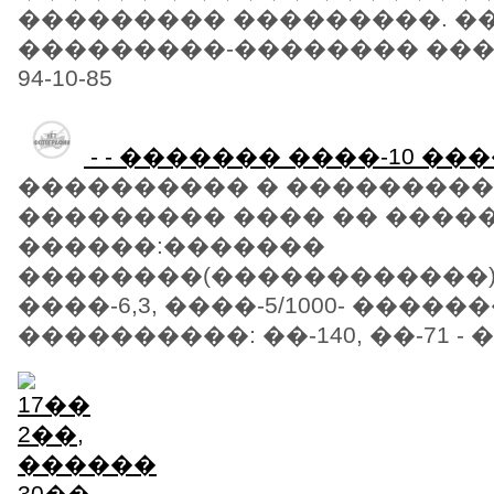
��������� ���������. �
���������-�������� �����
94-10-85
- - ������� ����-10 �
���������� � ���������
��������� ���� �� �����
������:�������
��������(������������): 
����-6,3, ����-5/1000- �����
����������: ��-140, ��-71 - 