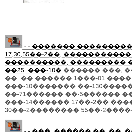
- - ������� ��������
17,30,55��-2��, ����������
����������, ��������� 
��25, ���-10�
������ ���, ��
��, �� ������ 1���-01 ���
���-10������� ��-130����
��-71������ ��-5������ ��
���-14������ 17��-2�� ��
30��-2�������� 55��-2�����
- - ���, ������ ��, ��, �