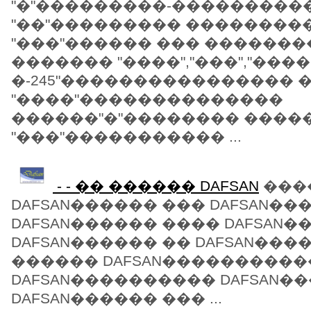
"�"���������-���������
"��"��������� ��������
"���"������ ��� �������
������� "����","���","��
�-245"���������������� 
"����"��������������
������"�"�������� ����
"���"����������� ...
- - �� ������ DAFSAN
���
DAFSAN������ ��� DAFSAN��
DAFSAN������ ���� DAFSAN�
DAFSAN������ �� DAFSAN��
������ DAFSAN���������
DAFSAN���������� DAFSAN�
DAFSAN������ ��� ...