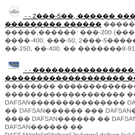
- - 2���-5��, ������ ����
��������� ������
������:
�����,������: ���-200 (���-1
����-400, ���-50, 2���-5���
��-250, ��-400. �� �������8-913-
- - ���������������
������������������� ��
�������� ������������
������������������� �
DAFSAN��������������� D
�� DAFSAN������ ��� DAFSA
���� DAFSAN������ �� DAFS
DAFSAN������ ��
DAFSANinfo[at]dafsan[.]ru[www].dafsan.[r