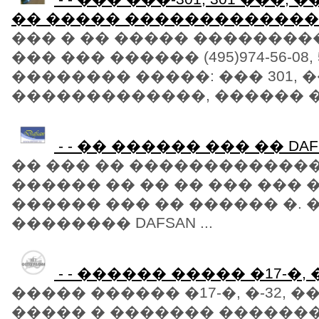
�� ����� ������������� (495
��� � �� ����� ���������
��� ��� ������ (495)974-56-08, 5
�������� �����: ��� 301, �
�������������, ������ ��
- - �� ������ ��� �� DAF
�� ��� �� ������������
������ �� �� �� ��� ���
������ ��� �� ������ �. 
�������� DAFSAN ...
- - ������ ����� �17-�, 
����� ������ �17-�, �-32,
����� � ������� ������