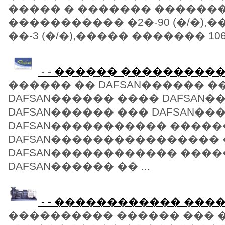
����� � ������� ������
����������� �2�-90 (�/�)
��-3 (�/�),����� ������� 106000
- - ������ �����������
������ �� DAFSAN������ �
DAFSAN������ ���� DAFSAN�
DAFSAN������ ��� DAFSAN��
DAFSAN����������� �����
DAFSAN����������������
DAFSAN������������ ����
DAFSAN������ �� ...
- - ������������ ���
���������� ������ ��� 