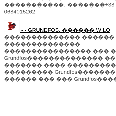
�����������. �������+38 068
0684015262
- - GRUNDFOS, ������ WILO
�������������� ������
��������������
���������������� ��� 
Grundfos�������������� �
������� ���� ���������
��������� Grundfos�����
������ ��� ��� Grundfos����