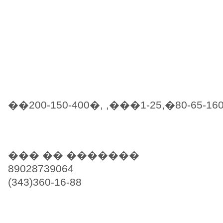
��200-150-400�, ,���1-25,�80-65-16
��� �� �������
89028739064
(343)360-16-88