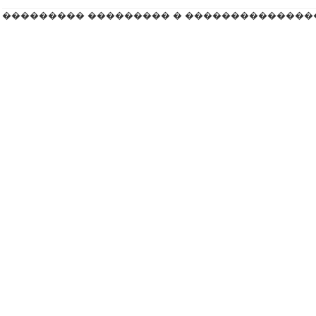
��������� ��������� � ��������������