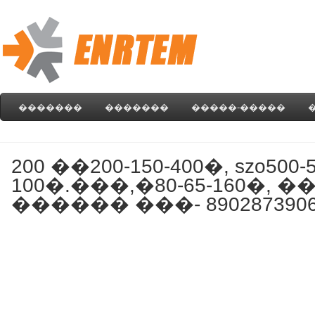
�������
�������
�����-�����
200 ��200-150-400�, szo50
100�.���,�80-65-160�, 
������ ���- 890287390