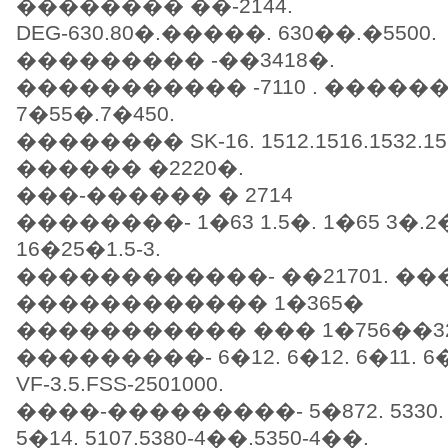
�������� ��-2144.
DEG-630.80�.�����. 630��.�5500.
��������� -��3418�.
����������� -7110 . �����
7�55�.7�450.
�������� SK-16. 1512.1516.1532.15
������ �2220�.
���-������ � 2714
��������- 1�63 1.5�. 1�65 3�.2�
16�25�1.5-3.
������������- ��21701. ��
������������ 1�365�
����������� ��� 1�756��32
���������- 6�12. 6�12. 6�11. 6�1
VF-3.5.FSS-2501000.
����-���������- 5�872. 5330. G
5�14. 5107.5380-4��.5350-4��.