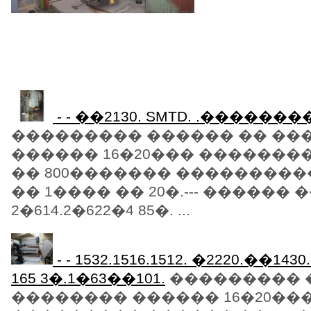
- - ��2130. SMTD. .��������
��������� ������ �� ��
������ 16�20��� �������
�� 800������� ���������
�� 1���� �� 20�.--- ������ 
2�614.2�622�4 85�. ...
- - 1532.1516.1512. �2220.��1430
165 3�.1�63��101.
��������� 
�������� ������ 16�20��