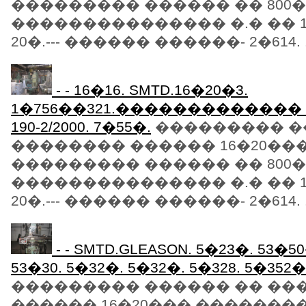
��������� ������ �� 800
��������������� �.� �� 
20�.--- ������ ������- 2�614. .
- - 16�16. SMTD.16�20�3.
1�756��321.������������� LE
190-2/2000. 7�55�.
��������� �
�������� ������ 16�20��
��������� ������ �� 800
��������������� �.� �� 
20�.--- ������ ������- 2�614. .
- - SMTD.GLEASON. 5�23�. 53�50�
53�30. 5�32�. 5�32�. 5�328. 5�352
��������� ������ �� ��
������ 16�20��� �������