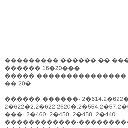
��������� ������ �� ��
������ 16�20���
����� ��������������� �
�� 20�.
������ ������- 2�614.2�622�4
2�622�2.2�622.2620�.2�554.2�57.2�5
���- 2�460. 2�450. 2�450. 2�440.
������������-�����������