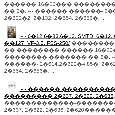
������ 16�20��� �������
�� 6�. --- ������ ������- 2�61
2�622�2. 2�132. 2�554. 2�656�. ...
- - 6�12.6�83.6�13. SMTD. 6�12.
��127. VF-3.5. FSS-250/
��������
�� �������� ������ 16�20
�������� ������� �� 6�. -
������- 2�614.2�622�4 85�. 2�62
2�554. 2�656�. ...
- - ������ ���������
��������� 2�637, 2�622, 2�636,
�������������-�������
2�637, 2�622, 2�636, 2�620���