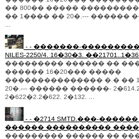
�� 800�� ����� ���������
�� 1���� �� 20�.--- ������ �
...
- - �������-���������
NILES-2250/4. 16�30�3. ��21701..1�3
��������� ������ �� ��
������ 16�20��� �����
��������������� �.� �� 
20�.--- ������ ������- 2�614.2
2�622�2.2�622. 2�132. ...
- - �2714 SMTD.���-�����
������ ���������� ����� 1
��������� ������ �� ��