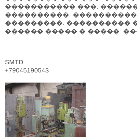
����������� ���. �����
����������. ����������
���������. ���������� �
������ ����� � �����. �
SMTD
+79045190543