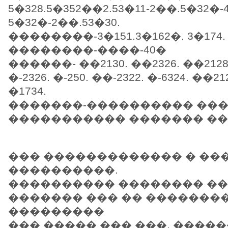
5�328.5�352��2.53�11-2��.5�32�-
5�32�-2��.53�30.
��������-3�151.3�162�. 3�174. 
��������-����-40�
������- ��2130. ��2326. ��2128. 
�-2326. �-250. ��-2322. �-6324. ��2
�1734.
�������-���������� ����
����������� ������� ��9.1
��� ������������� � ���
����������.
���������� �������� ��
������� ��� �� �������
���������
��� ����� ��� ���. �����