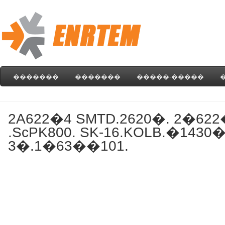
�������
�������
�����-�����
2A622�4 SMTD.2620�. 2�622
.ScPK800. SK-16.KOLB.�1430�
3�.1�63��101.