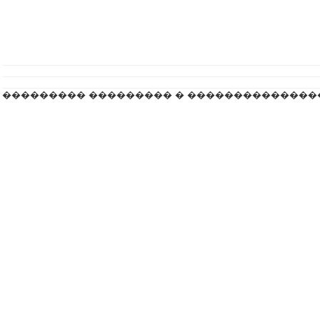
��������� ��������� � ��������������