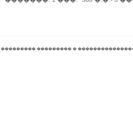
��������� ��������� � ��������������