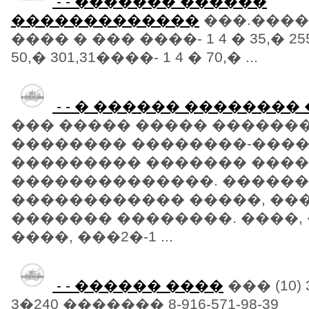
- - ������� ������
�������������
���.�����
���� � ��� ����- 1 4 � 35,� 255
50,� 301,31����- 1 4 � 70,� ...
- - � ������ �������
��� ����� ����� ������
�������� ��������-���
��������� ������� ���
��������������. �����
������������ �����, ��
������� ��������. ����, 
����, ���2�-1 ...
- - ������ ����
��� (10) 
3�240 ������� 8-916-571-98-39