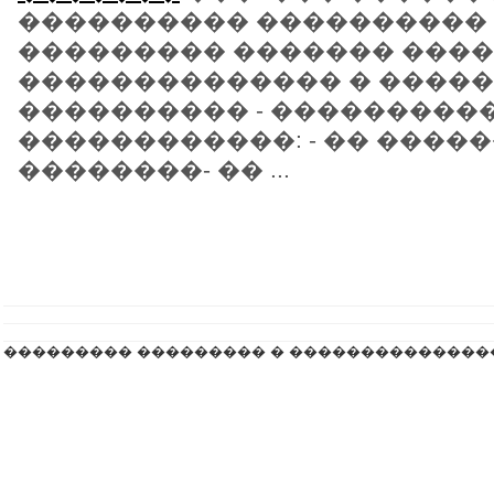
���������� ����������
��������� ������� ����
�������������� � ����
���������� - ���������
������������: - �� ����
��������- �� ...
��������� ��������� � ��������������