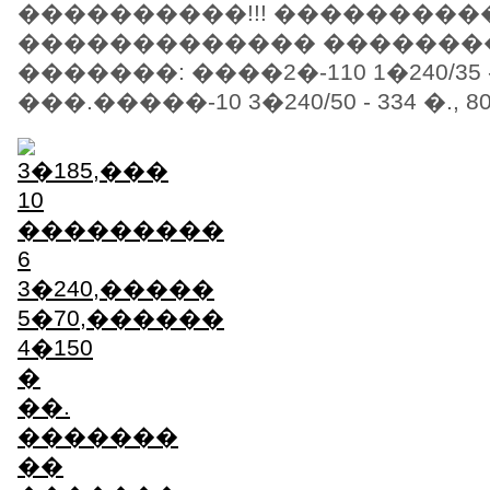
����������!!! ���������
������������� �������
�������: ����2�-110 1�240/35 - 2
���.�����-10 3�240/50 - 334 �., 800