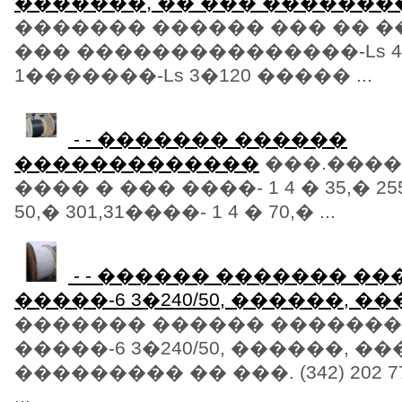
�������, �� ��� �������
������� ������ ��� �� �
��� ���������������-Ls 4
1�������-Ls 3�120 ����� ...
- - ������� ������
�������������
���.�����
���� � ��� ����- 1 4 � 35,� 255
50,� 301,31����- 1 4 � 70,� ...
- - ������ ������� �
�����-6 3�240/50, ������, �
������� ������ ������
�����-6 3�240/50, ������, �
��������� �� ���. (342) 202 77 10
...