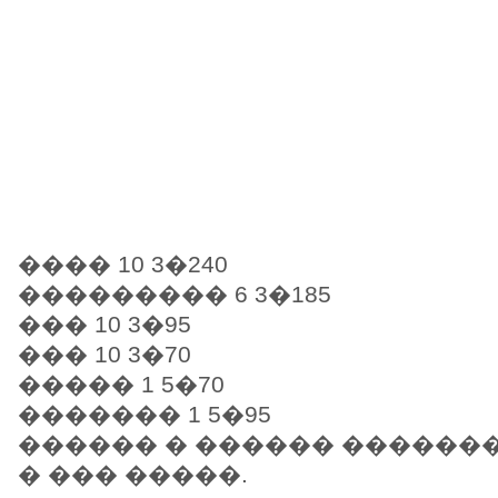
���� 10 3�240
��������� 6 3�185
��� 10 3�95
��� 10 3�70
����� 1 5�70
������� 1 5�95
������ � ������ ������
� ��� �����.