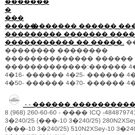
- - ������� ������ �
��������� ������� ���
����������� �� �����.
�
�������� ��������
�������������� ������
�������������:������ 4�
4�16- ������ 4�25- ������ 4
4�50- ������ 4�70- ������ 4�95
- - ������ ���������
8 (968) 260-60-60 - ���� ICQ -48487974
3�240/25 (���-10 3�240/25) 280N2XSey
(���-10 3�240/25) 510N2XSey-10 3�24