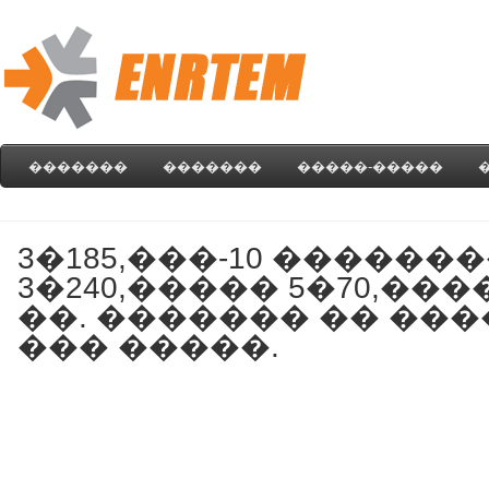
�������
�������
�����-�����
3�185,���-10 �������
3�240,����� 5�70,����
��. ������� �� ���
��� �����.