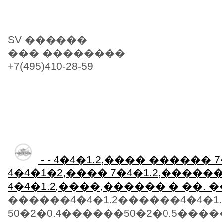
SV ������
��� ��������
+7(495)410-28-59
- - 4�4�1.2,���� ������ 
4�4�1�2,���� 7�4�1.2,�����
4�4�1.2,����,������ � ��.
������4�4�1.2������4�4�1.
50�2�0.4������50�2�0.5���