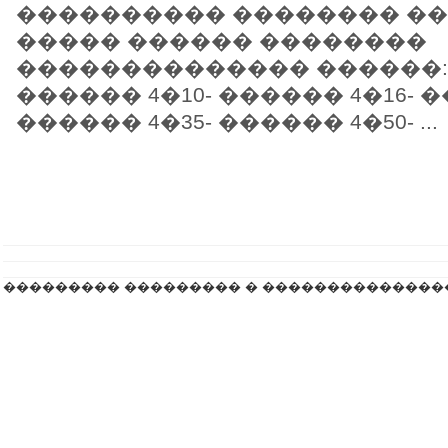
���������� �������� ��
����� ������ ��������
�������������� ������:�
������ 4�10- ������ 4�16- �
������ 4�35- ������ 4�50- ...
��������� ��������� � ��������������