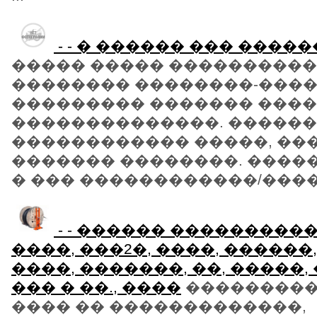
- - � ������ ��� ����
����� ����� ���������
�������� ��������-���
��������� ������� ���
��������������. �����
������������ �����, ��
������� ��������. ����
� ��� ������������/�����/
- - ������ ����������
����, ���2�, ����, ������
����, �������, ��, �����,
��� � ��., ����
���������
���� �� �������������,