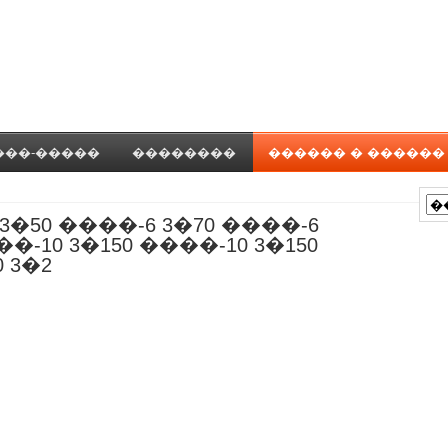
���-�����
��������
������ � ������
 3�50 ����-6 3�70 ����-6
��-10 3�150 ����-10 3�150
 3�2