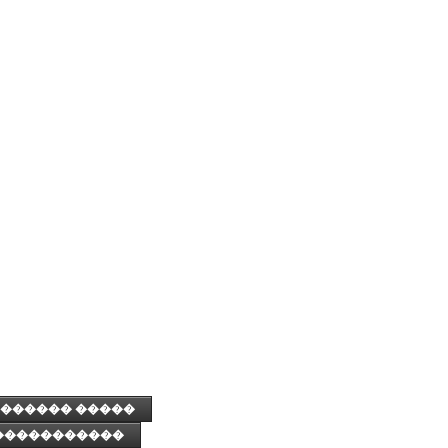
������ �����
�����������