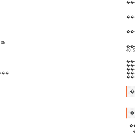
��
��
��
-05
���
40, 
��
���
��
���
��
��
�
�
�