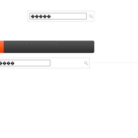
������ � ������