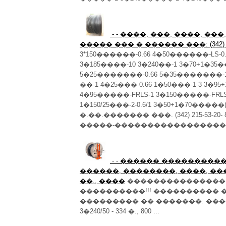
- - ����, ���, ����, �
����� ��� � ������ ���: (342) 21
3*150������-0.66 4�50������-LS-0.
3�185����-10 3�240��-1 3�70+1�35
5�25�������-0.66 5�35�������-1
��-1 4�25���-0.66 1�50���-1 3 3�9
4�95�����-FRLS-1 3�150�����-FRLS
1�150/25���-2-0.6/1 3�50+1�70�����(
�.��.������� ���. (342) 215-53-20- 8-9
�����-�������������������
- - ������ �����������
������, ��������, ����, ���
��., ����
���������������,
����������!!! ����������
��������� �� �������: ����2�-11
3�240/50 - 334 �., 800 ...