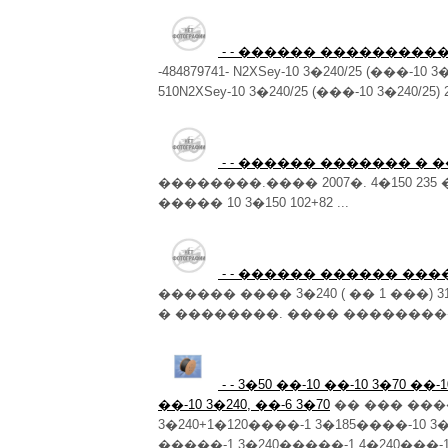
- - ������ ���������
-484879741- N2XSey-10 3�240/25 (���-10 3�
510N2XSey-10 3�240/25 (���-10 3�240/25) 2
- - ������ ������� �
��������.���� 2007�. 4�150 235 � 25
����� 10 3�150 102+82 ...
- - ������ ������ ����
������ ���� 3�240 ( �� 1 ���
� ��������. ���� ����������. ��+7
- - 3�50 ��-10 ��-10 3�70 ��-1
��-10 3�240, ��-6 3�70
�� ��� ���
3�240+1�120����-1 3�185����-10 3�
�����-1 3�240�����-1 4�240���-10 