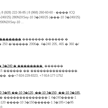
�
8 (928) 222-36-85 | 8 (968) 260-60-60 - ���� ICQ
240/25) 280N2XSey-10 3�240/25 (���-10 3�240/25)
00N2XSey-10 ...
 ��������
������� ������ �
0 �/����� 2006�. 4�240 205, 465 � 360 �/
 3�240 � ��������.
������
) 315 ������ �� ���������������.
-924-229-8323, +7-914-177-1752
0 3�95 ��-10 3�120, ��-10 3�150, ��-10 3�185,
� ��������������-1 4�240����-1
120 ����-10 3�150�����-1 3�185+1�95
...