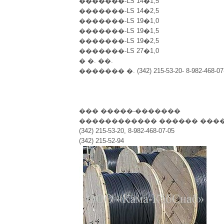
�������-LS 14�1,5
�������-LS 14�2,5
�������-LS 19�1,0
�������-LS 19�1,5
�������-LS 19�2,5
�������-LS 27�1,0
� �. ��.
������� �. (342) 215-53-20- 8-982-468-07
��� �����-�������
������������ ������ ���
(342) 215-53-20, 8-982-468-07-05
(342) 215-52-94