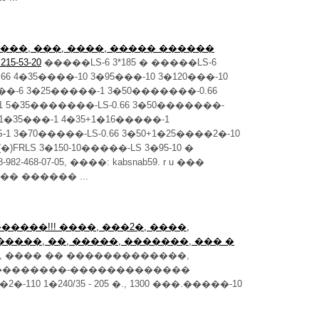
��,���, ���, ����, ����� ������
5-53-20
�����LS-6 3*185 � �����LS-6
66 4�35����-10 3�95���-10 3�120���-10
���-6 3�25�����-1 3�50�������-0.66
 5�35�������-LS-0.66 3�50�������-
5+1�35���-1 4�35+1�16�����-1
-1 3�70�����-LS-0.66 3�50+1�25����2�-10
�)FRLS 3�150-10�����-LS 3�95-10 �
82-468-07-05, ����: kabsnab59. r u ���
 ������ ...
����!!! ����, ���2�, ����,
����, ��, �����, �������, ��� �
 ���� �� �������������,
 ��������-�������������
0 1�240/35 - 205 �., 1300 ���.�����-10