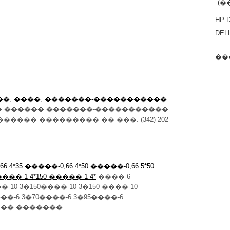
(�
HP 
DELL
��
���, ����, �������-�����������
 ������ �������-�����������
���� ��������� �� ���. (342) 202
6 4*35 �����-0,66 4*50 �����-0,66 5*50
����-1 4*150 �����-1 4*
����-6
�-10 3�150����-10 3�150 ����-10
���-6 3�70����-6 3�95����-6
�.��.������� ...