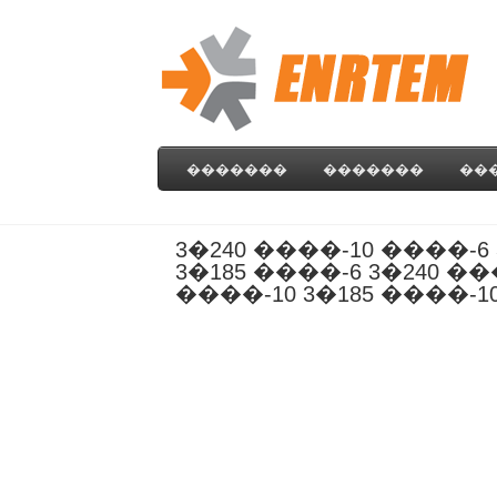
�������
�������
��
3�240 ����-10 ����-6
3�185 ����-6 3�240 ��
����-10 3�185 ����-10