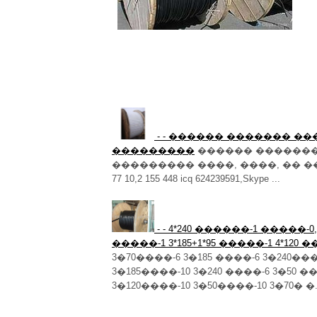
- - ������ ������� �
���������
������ �������
��������� ����, ����, �� ���
77 10,2 155 448 icq 624239591,Skype ...
- - 4*240 ������-1 �����-0,6
�����-1 3*185+1*95 �����-1 4*120 �
3�70����-6 3�185 ����-6 3�240���
3�185����-10 3�240 ����-6 3�50 �
3�120����-10 3�50����-10 3�70� 