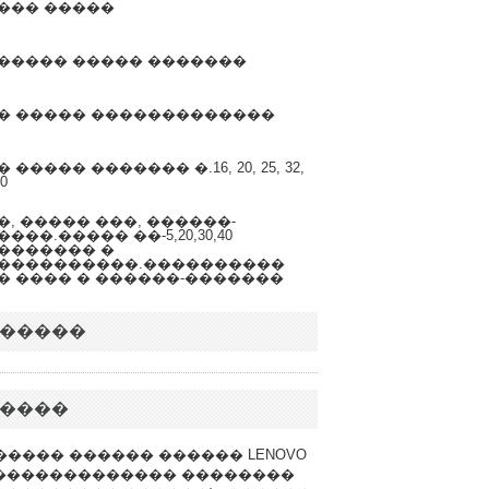
��� �����
����� ����� �������
� ����� �������������
 ����� ������� �.16, 20, 25, 32,
50
�, ����� ���, ������-
���.����� ��-5,20,30,40
������� �
����������.����������
� ���� � ������-�������
�����
����
����� ������ ������ LENOVO
������������� ��������