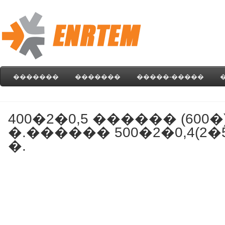
�������
�������
�����-�����
400�2�0,5 ������ (600�
�.������ 500�2�0,4(2�5
�.