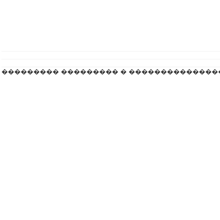
��������� ��������� � ��������������