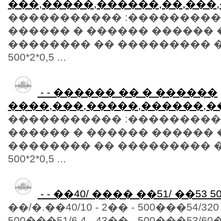
���,�����,������,��,���
����������� :���������
������ � ������ ������
�������� �� ��������� 
500*2*0,5 ...
- - ������ �� � ������
����,���,�����,������,�
����������� :���������
������ � ������ ������
�������� �� ��������� 
500*2*0,5 ...
- - ��40/ ���� ��51/ ��53 5
��/�.��40/10 - 2�� - 500���54/320 
500���51/6.4 - 43�� - 500���53/60�