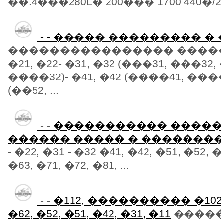
��.4���280L� 200��� 1700 440�/22
- - ����� ��������� �
���������������� ����� �-
�21, �22- �31, �32 (���31, ���32
����32)- �41, �42 (����41, ����4
(��52, ...
- - ����������� ����
������ ����� � ��������
- �22, �31 - �32 �41, �42, �51, �52, �
�63, �71, �72, �81, ...
- - �112, ���������� �102, 
�62, �52, �51, �42, �31, �11
�����