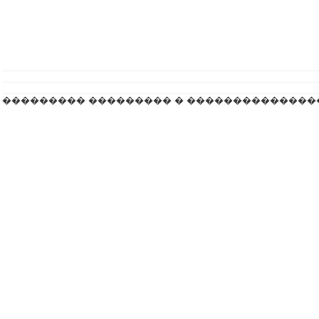
��������� ��������� � ��������������