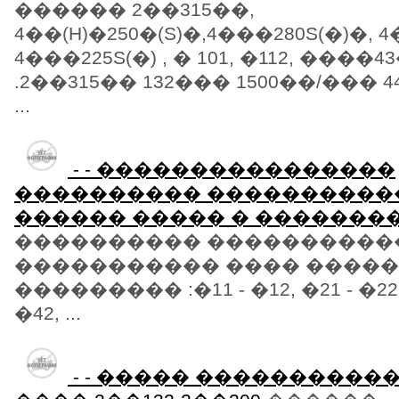
������ 2��315��,
4��(H)�250�(S)�,4���280S(�)�, 
4���225S(�) , � 101, �112, ����4
.2��315�� 132��� 1500��/��� 4
...
- - ����������������
���������� ����������
������ ����� � �������
���������� ����������
����������� ���� �����
��������� :�11 - �12, �21 - �22, �
�42, ...
- - ����� ����������