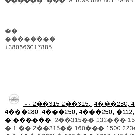
������. ���. 8 1038 066 601-78-85.
��
��������
+380666017885
- - 2��315 2��315, ,4���280,
4���280, 4���250, 4���250, �112, 
� ������.
2��315�� 132��� 150
� 1 ��.2��315�� 160��� 1500 220