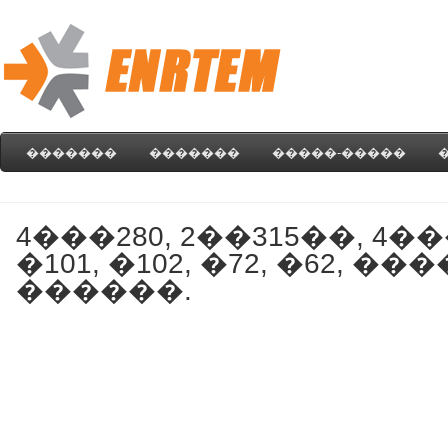
�������
�������
�����-�����
4���280, 2��315��, 4���
�101, �102, �72, �62, ���
������.