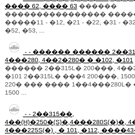
���� 62, ���� 63
������
���������������� �����
�����11 - �12, �21 - �22, �31 - �32,
�52, �53, ...
- - ������ ������ 2��31
4���280, 4��2�280� � �102, �101
������ 2��315L� 200���, 4��2
�101 2��315L� ���4 200���, 150
220� ��� ���� 1��4���280L� 
1500 ...
- - 2��315��,
4��(H)�250�(S)�,4���280S(�)�, 
4���225S(�) , � 101, �112, ����43