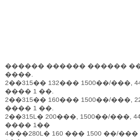
������ ������ ������ �
����.
2��315�� 132��� 1500��/���, 4
���� 1 ��.
2��315�� 160��� 1500��/���, 2
���� 1 ��.
2��315L� 200���, 1500��/���, 4
���� 1��
4���280L� 160 ��� 1500 ��/��� 