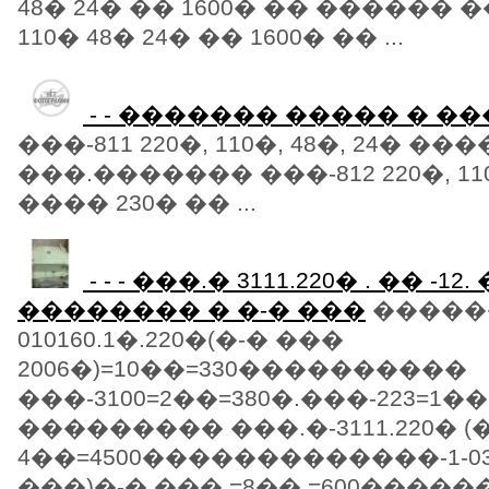
48� 24� �� 1600� �� ������ ��
110� 48� 24� �� 1600� �� ...
- - ������� ����� � �
���-811 220�, 110�, 48�, 24� ��
���.������� ���-812 220�, 110�
���� 230� �� ...
- - - ���.� 3111.220� . �� -12
�������� � �-� ���
������
010160.1�.220�(�-� ���
2006�)=10��=330����������
���-3100=2��=380�.���-223=1��
��������� ���.�-3111.220� (�
4��=4500�������������-1-03�
���)�-� ��� =8�� =600����