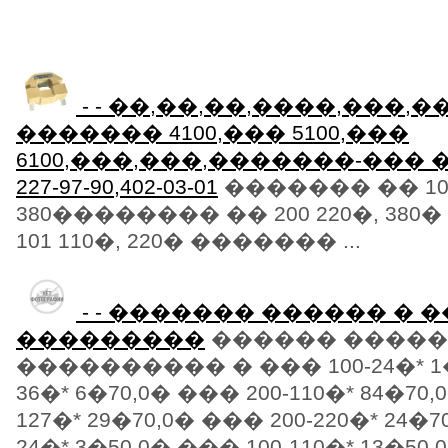
- - ��,��,��,����,���,
������� 4100,��� 5100,���
6100,���,���,�������-��� ���
227-97-90,402-03-01
������� �� 100
380�������� �� 200 220�, 38
101 110�, 220� ������� ...
- - ������� ������ �
���������
������ �����
���������� � ��� 100-24�* 1�
36�* 6�70,0� ��� 200-110�* 84�70,
127�* 29�70,0� ��� 200-220�* 24�7
24�* 3�50,0� ��� 100-110�* 13�50,0