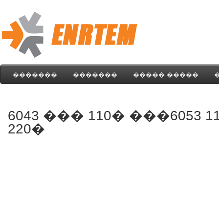
�������
�������
�����-�����
6043 ��� 110� ���6053 1
220�