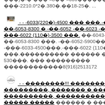
���-2210.0*2�.380�.��18-25�. ...
- - -6033(220�)-4500 ��� ���.
��-6053-8300 � -��-6052 -��-6023 -�
���-6022 (110�)-3500 ���.
��-6043-
��-6053-8300 ���. -��-6052-5900��
-���-6033-4500���.-���-6022 (110�
���.���������� ������ � ��
530���. ��� ���������
������������8(916)2513172
- - ��������!!! ������
���������, ������� � ��
����������, ���������� 
����� �����
������ � ����