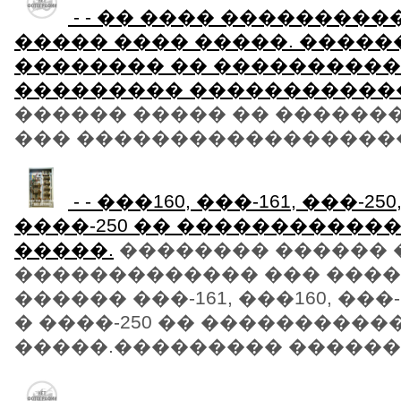
- - �� ���� ���������
����� ���� �����. �����
�������� �� ����������
��������� �����������
������ ����� �� ������
��� ������������������ +7-
- - ���160, ���-161, ���-25
����-250 �� �����������
�����.
�������� ������ �
������������� ��� ����
������ ���-161, ���160, ���-2
� ����-250 �� ����������
�����.��������� ��������