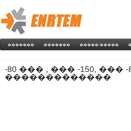
�������
�������
�����-�����
-80 ��� , ��� -150, ��� 
�������������