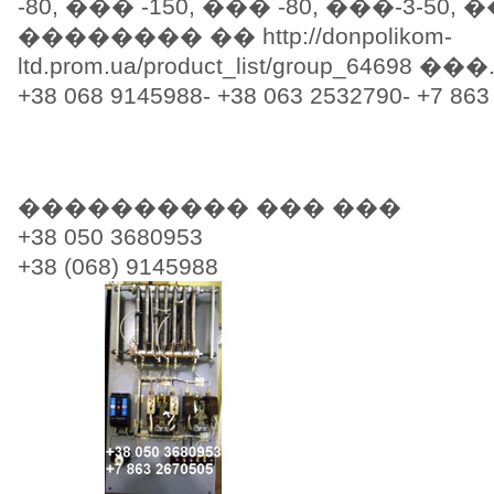
-80, ��� -150, ��� -80, ���-3-50, �
�������� �� http://donpolikom-
ltd.prom.ua/product_list/group_64698 ���
+38 068 9145988- +38 063 2532790- +7 863
���������� ��� ���
+38 050 3680953
+38 (068) 9145988