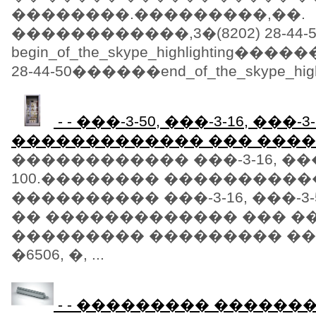
��������.���������,��.
������������,3�(8202) 28-44-5
begin_of_the_skype_highlighting�
28-44-50������end_of_the_skype_highlig
- - ���-3-50, ���-3-16, ���-3
������������� ��� ����
������������ ���-3-16, ���-3
100.�������� ���������
���������� ���-3-16, ���-3-50
�� ������������� ��� ��
��������� ��������� �
�6506, �, ...
- - ��������� ������� 