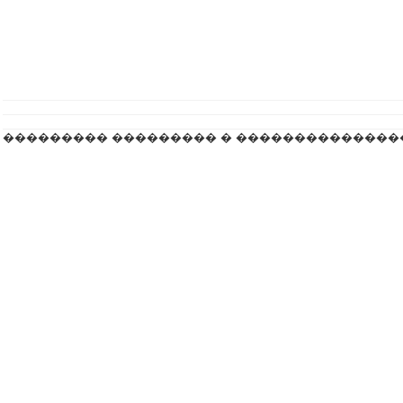
��������� ��������� � ��������������