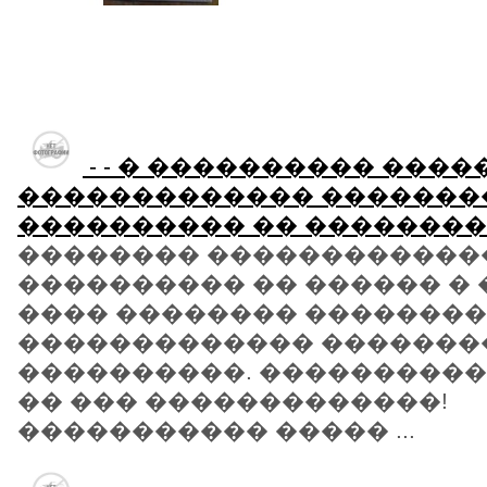
- - � ���������� ���
������������� �������
���������� �� ��������
�������� ������������
���������� �� ������ �
���� �������� �������
������������� �������
����������. ����������
�� ��� �������������!
����������� ����� ...