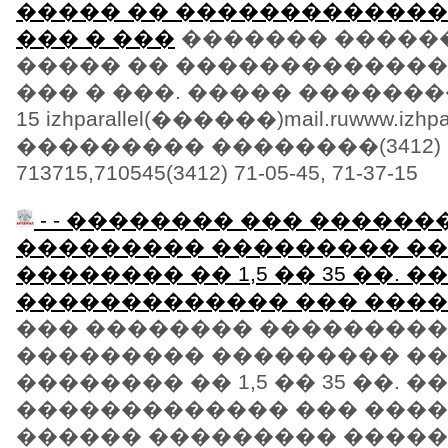
����� �� �������������. 
��� � ���
������� ������
����� �� ������������� 
��� � ���. ����� ���������.(
15 izhparallel(������)mail.ruwww.izhpa
��������� ��������(3412)
713715,710545(3412) 71-05-45, 71-37-15
- - �������� ��� ������
��������� ��������� ��
�������� �� 1,5 �� 35 ��. ��
������������� ��� ���
��� �������� ��������
��������� ��������� ��
�������� �� 1,5 �� 35 ��. ��
������������� ��� ����
������ ��������� ������