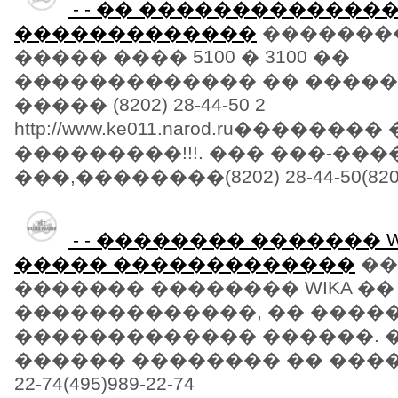
- - �� �������������
�������������
�������
����� ���� 5100 � 3100 ��
������������� �� �����
����� (8202) 28-44-50 2
http://www.ke011.narod.ru�������
���������!!!. ��� ���-��
���,��������(8202) 28-44-50(8202)
- - �������� ������� W
����� �������������
��
������� �������� WIKA ��
�������������, �� ����
������������� ������. 
������ �������� �� ������
22-74(495)989-22-74