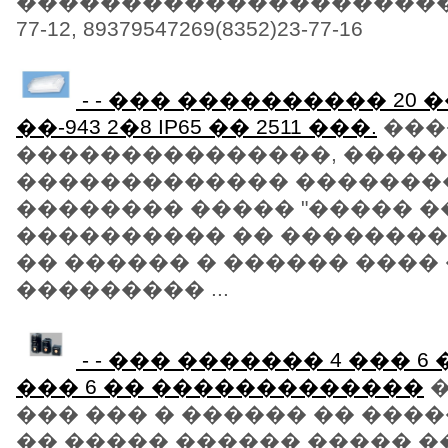
�����������������������
77-12, 89379547269(8352)23-77-16
- - ��� ���������� 20
��-943 2�8 IP65 �� 2511 ���.
���
���������������, ����
������������� �������
�������� ����� "����� �
���������� �� ��������
�� ������ � ������ ����
��������� ...
- - ��� ������� 4 ��� 6 �
��� 6 �� �������������
�
��� ��� � ������ �� ���
�� ����� ������ ����� ��