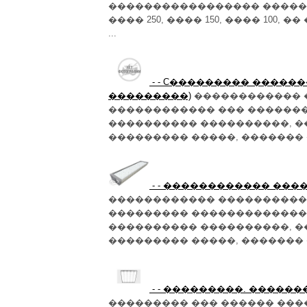
����������������� ��������
���� 250, ���� 150, ���� 100,
...
- - C��������� ������
���������)
������������ ��
������������ ��� �������
���������� ����������, �
��������� �����, ������� � �
- - ������������ ����
������������ ���������� �
��������� ��������������
���������� ����������, �
��������� �����, ������� � �.�
- - ���������. �����
��������� ��� ������ ��