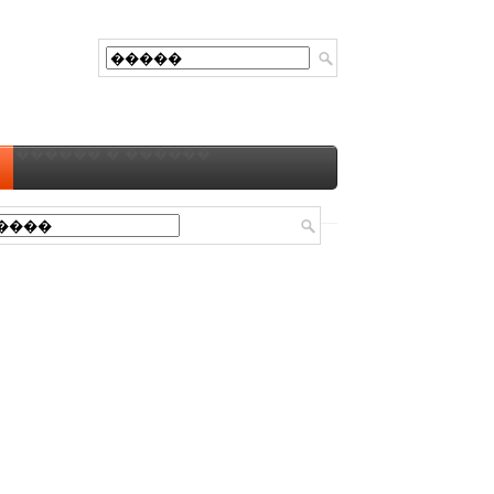
������ � ������