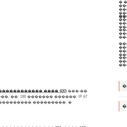
� 
��
��
��
��
��
��
��
���
��
��
��
��
��
��
��
��
��
��
�
*86 (������������� ���� 400)
���-��
, ��: 180 ������� ������: IP 67
 ���������� ���������: �
�