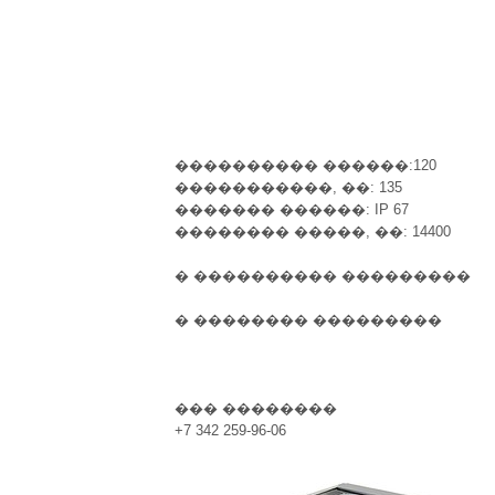
���������� ������:120
�����������, ��: 135
������� ������: IP 67
�������� �����, ��: 14400
� ���������� ���������
� �������� ���������
��� ��������
+7 342 259-96-06