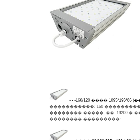
- - -160/120 ���� 1095*193
�����������: 160 �����������
�������� �����, ��: 19200 �
�������� ���������: ...