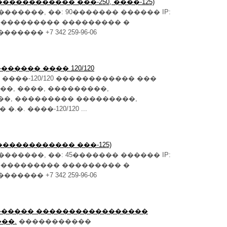
6 (������������� ���-250, ����-125)
������, ��: 90������� ������ IP:
� ���������� ��������� �
��� +7 342 259-96-06
����� ���� 120/120
���-120/120 ������������ ���
�, ����, ���������,
��, ��������� ���������,
. ����-120/120 ...
6 (������������� ���-125)
������, ��: 45������� ������ IP:
� ���������� ��������� �
��� +7 342 259-96-06
������� �����������������
��.
�����������