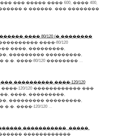
 ��� ����� ���� 600, ���� 400,
 �� ������ � ������. ��� ��������
������ ���� 80/120 (� ��������
�������� ����-80/120
�� ����, ���������,
��, ��������� ���������,
.�. ����-80/120 �������� ...
��� ���������� ����-120/120
���-120/120 ������������ ���
�, ����, ���������,
��, ��������� ���������,
. ����-120/120 ...
������� �����������, �����.
������� ������������