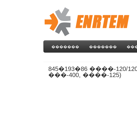
�������
�������
��
845�193�86 ����-120
���-400, ����-125)