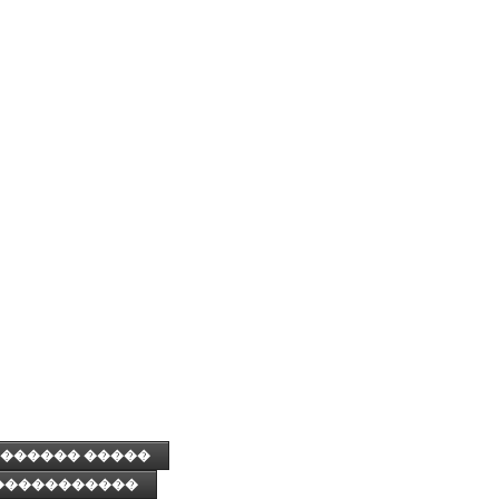
������ �����
�����������