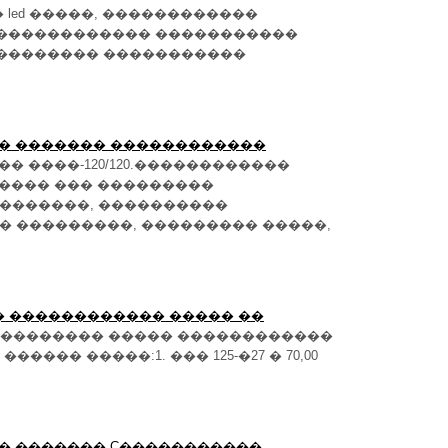
led �����, ������������
 ������������ �����������
��������� �����������
�� ������� ������������
� ����-120/120.������������
������ ��� ���������
��������, ����������
� ���������, ��������� �����,
��� ������������ ����� ��
���������� ����� ������������
���� �����:1. ��� 125-�27 � 70,00
�� ������� C�����������