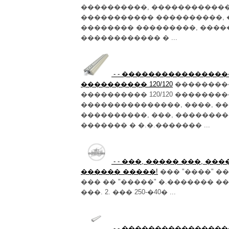
����������, ������������ 
����������� ����������,
�������� ���������, ���
������������ � ...
- - ���������������
���������� 120/120
���������
���������� 120/120 ������
���������������, ����, �
����������, ���, ��������
������� � �.�.������� ...
- - ���, ����� ���, �
������ �����!
��� "����" 
��� �� "�����" �.������� �� ��
���. 2. ��� 250-�40� ...
- - ���������������