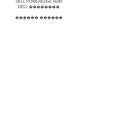
DELL POWEREDGE R240
DELL ��������
������ ������