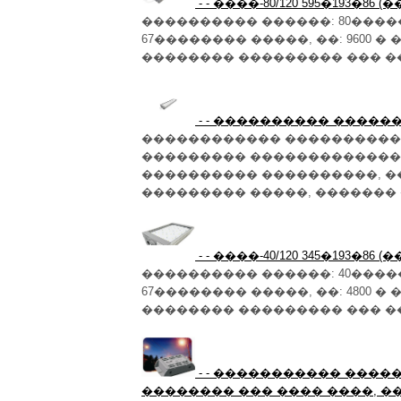
- - ����-80/120 595�193�8
���������� ������: 80�����
67�������� �����, ��: 9600 
�������� ��������� ��� �����
- - ���������� �������
������������ ���������� �
��������� ��������������
���������� ����������, �
��������� �����, ������� � �.�
- - ����-40/120 345�193�8
���������� ������: 40�����
67�������� �����, ��: 4800 
�������� ��������� ��� �����
- - ����������� ���
�������� ��� ���� ����, ��