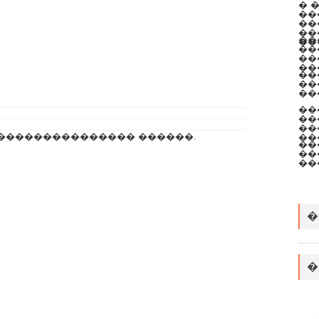
� 
��
��
��
��
��
��
��
���
��
��
��
��
��
��
��������������� ������.
��
��
��
��
�
�