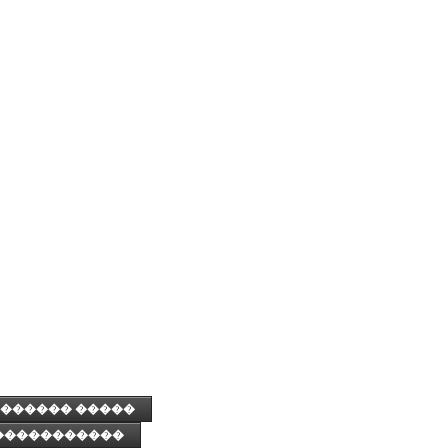
������ �����
�����������