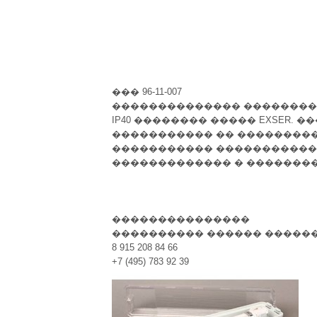
��� 96-11-007
�������������� ����������
IP40 �������� ����� EXSER.
����������� �� ��������
����������� ������������
������������� � ��������
���������������
���������� ������ �����
8 915 208 84 66
+7 (495) 783 92 39