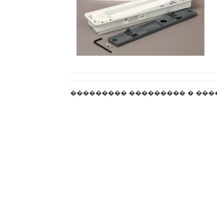
��������� ��������� � ���