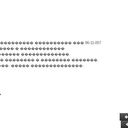
������� ���������� ��� 96-11-007
 ������ � ������������
������ �������������.
 �������� � �������� �������,
��. ����� ��������������.
�
�