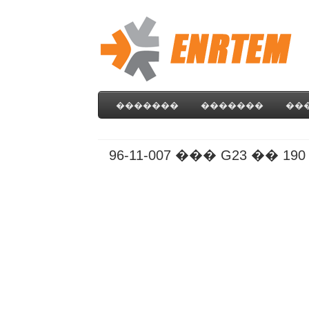
�������
�������
��
96-11-007 ��� G23 �� 19