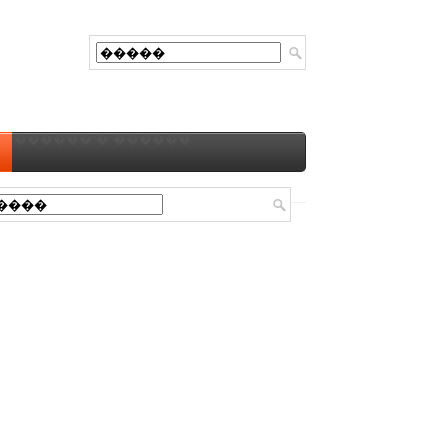
������ � ������