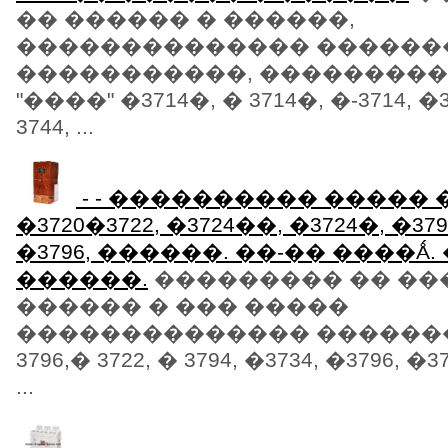
�� ������ � ������,
�������������� ������
�����������, ���������
"����" �3714�, � 3714�, �-3714, �37
3744, ...
- - ���������� ����� �3
�3720�3722, �3724��, �3724�, �37
�3796, ������. ��-�� ����Ǻ
������.
��������� �� ��
������ � ��� �����
�������������� ������
3796,� 3722, � 3794, �3734, �3796, �3
...