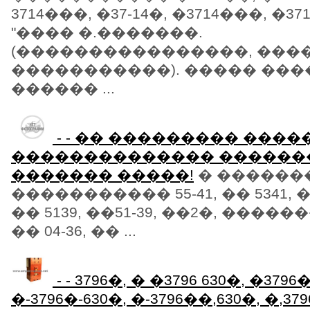
3714���, �37-14�, �3714���, �37
"���� �.�������.
(����������������, ���
�����������). ����� ���
������ ...
- - �� ��������� ����
�������������� ������
������� �����!
� �������
����������� 55-41, �� 5341, �� 
�� 5139, ��51-39, ��2�, ������
�� 04-36, �� ...
- - 3796�, � �3796 630�, �3796
�-3796�-630�, �-3796��,630�, �,3796