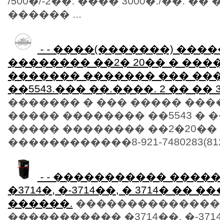
/500�/-2��. ���� 3000�./��. �
������ ...
- - ����(�������) ���
�������� ��2� 20�� � ���
������� ������� ��� ��
��5543.��� ��.����. 2 �� �� 3
������� � ��� ����� ��
����� �������� ��5543 �
����� �������� ��2�20��
������������8-921-7480283(812)
- - ����������� ���
�3714�, �-3714��, � 3714� �� 
������.
��������������
����������� �3714��, �-371