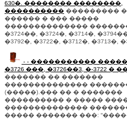
630�. �������� ��������,
����������
��������� �
������ � ��� �����
�������������� ������
�3724��, �3724�, �3714�, �3794��
�3792�, �3722�, �3712�, �3713�, �37
- - ����������� ���
�3726 ���, �3726��3, �-3722 � 
������� �� �������
�������������� �������
(�����).��� �� � �������
���������� � ����� ���
�������������� ������
����� ������� ���: "�����