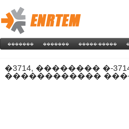
�������
�������
�����-�����
�3714, �������� �-3714,
������������ ���