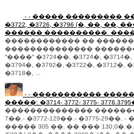
- - ����� ��������� 
�3722, �3726, �3796 (�, ��, ��, ��
������ ����������. ����
������������ �� ������
�������������� �������
"����" �3724��, �3724�, �3714�,
�3794�, �3792�, �3722�, �3712�, �
�3718�, ...
- - ����������� ���
�����: �3714- 3772- 3775- 3776.379
�������������� ��������
7��.- �3772-129��.- �3775-29��. - �
����� 305 ��. �� ��� 130,0�.�.