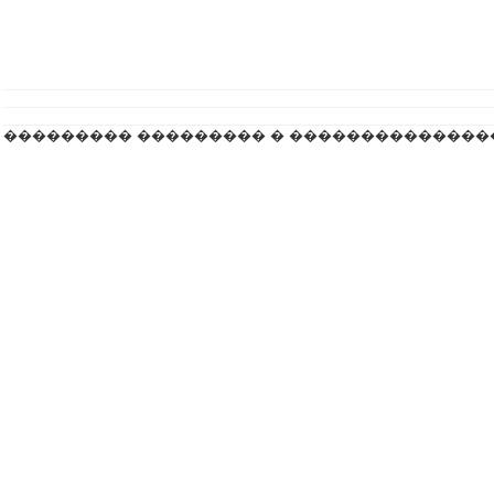
��������� ��������� � ��������������