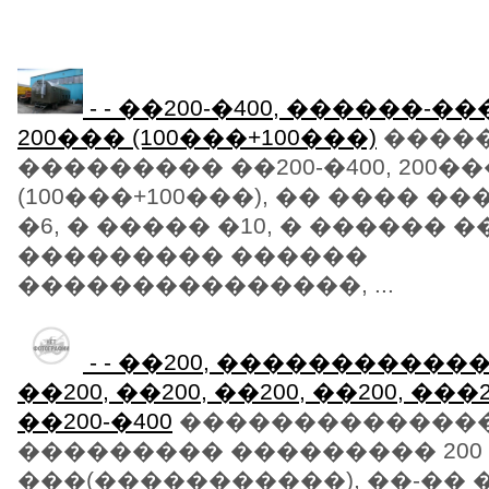
- - ��200-�400, ������-
200��� (100���+100���)
�����
��������� ��200-�400, 200��
(100���+100���), �� ���� �
�6, � ����� �10, � ������ �
��������� ������
���������������, ...
- - ��200, ������������
��200, ��200, ��200, ��200, ���2
��200-�400
�������������
��������� ��������� 200
���(�����������), ��-�� �