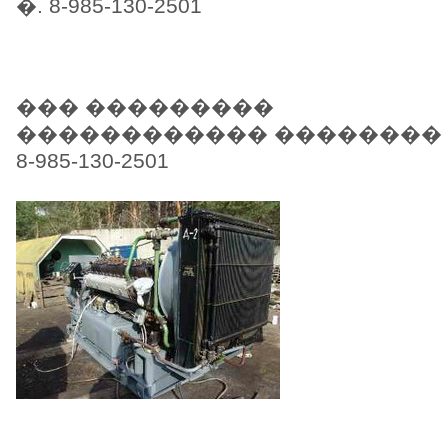
�. 8-985-130-2501
��� ���������
������������ ��������
8-985-130-2501