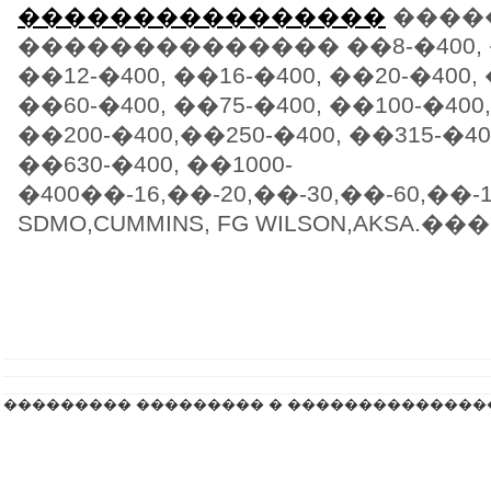
����������������
����
�������������� ��8-�400, �
��12-�400, ��16-�400, ��20-�400, 
��60-�400, ��75-�400, ��100-�400,
��200-�400,��250-�400, ��315-�40
��630-�400, ��1000-
�400��-16,��-20,��-30,��-60,��-1
SDMO,CUMMINS, FG WILSON,AKSA.���
��������� ��������� � ��������������