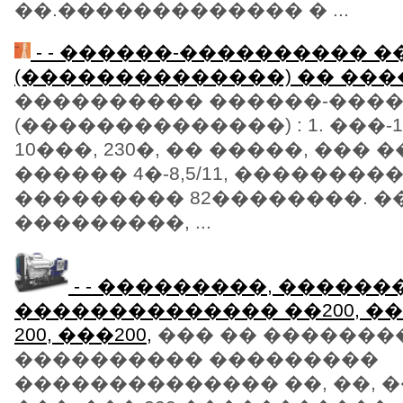
��.������������� � ...
- - ������-���������� 
(��������������) �� ��
���������� ������-���
(��������������) : 1. ���-10
10���, 230�, �� �����, ��� 
������ 4�-8,5/11, ��������� 
��������� 82��������. 
���������, ...
- - ���������, �����
�������������� ��200, ��20
200, ���200,
��� �� �������
���������� ���������
�������������� ��, ��, ��