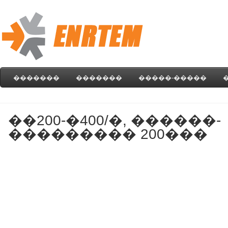
�������
�������
�����-�����
��200-�400/�, ������-
��������� 200���