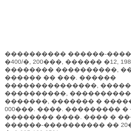
���������� ������-�����
�400/�, 200���, ������ �12, 198
�������� ����������, ��
������ �� ���. ������
���������������, �����
����������, �����������
�������, ������� � ������
000���. ����. ��������� �
�������� ����. ���� � �
������-���������� �� 20�