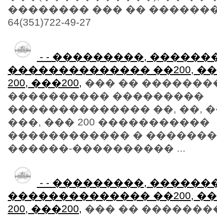
�������� ��� �� ���������8
64(351)722-49-27
- - ���������, �����
�������������� ��200, ��20
200, ���200,
��� �� �������
���������� ���������
�������������� ��, ��, ��
���, ��� 200 �����������
������������ � �������
������-���������� ...
- - ���������, �����
�������������� ��200, ��20
200, ���200,
��� �� �������