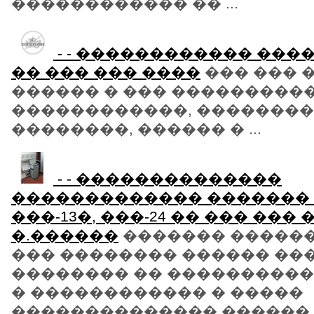
������������ �� ...
- - ������������ ��
�� ��� ��� ����
��� ��� �
������ � ��� ���������
������������, ��������
��������, ������ � ...
- - ��������������
������������� ������� �
���-13�, ���-24 �� ��� ���
�.������
������� �����
��� �������� ������ ��
�������� �� ����������
� ������������ � �����
�������������� ������