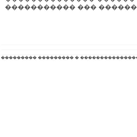
����������� ��� ��������
��������� ��������� � ��������������