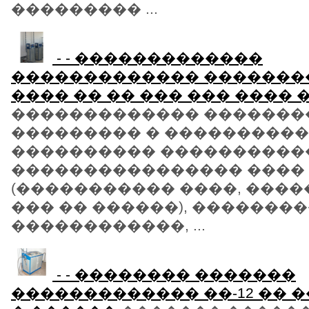
��������� ...
- - �������������
������������� �������
���� �� �� ��� ��� ���� 
������������� �������
��������� � ���������
���������� ����������
���������������� ����
(����������� ����, ����
��� �� ������), �������
������������, ...
- - �������� �������
������������� ��-12 �� �