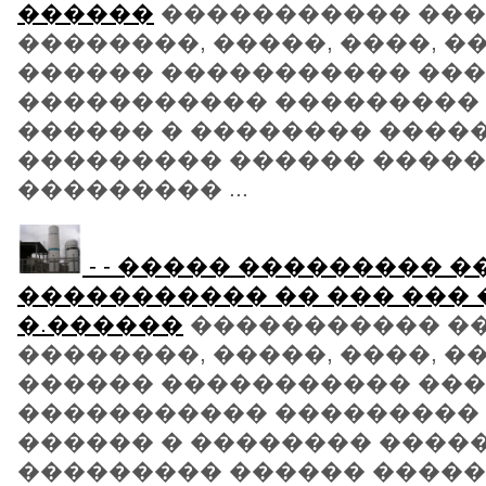
������
����������� ��
��������, �����, ����, 
������ ����������� ���
����������� ��������� 
������ � �������� �����
��������� ������ ����
��������� ...
- - ����� ��������� �
����������� �� ��� ��� 
�.������
����������� �
��������, �����, ����, 
������ ����������� ���
����������� ��������� 
������ � �������� �����
��������� ������ ����