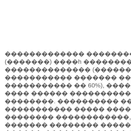
������������� �������
(�������) ����һ �������
�������������� (�����
����������� ������� �
����������� �� 60%), ��
���� ������ ���������
��������. ���������� �
����������� ����� ���
�������� ������������,
������� �������� ����