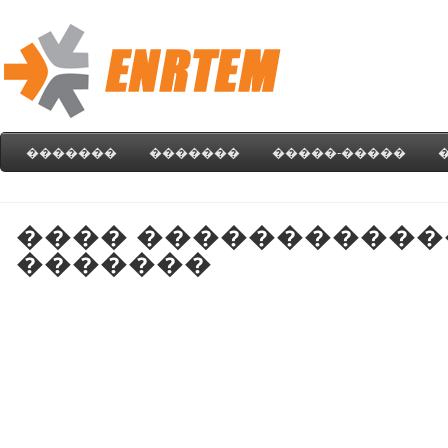
�������
�������
�����-�����
���� �����������
�������