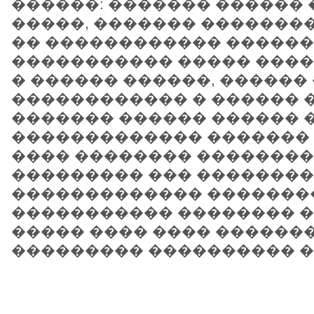
������: ������� ������
�����, ������� �������
�� ������������ ������
����������� ����� ����
� ������ ������, ������
������������ � ������ 
������� ������ ������ 
������������� ������� 
���� �������� �������
��������� ��� �������
������������� �������
����������� �������� �
����� ���� ���� ������
��������� ���������� �