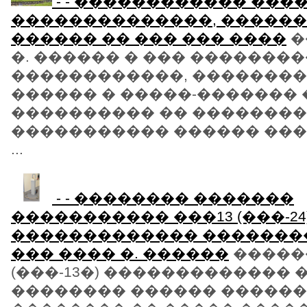
- - ������������ ���
��������������, ������
������ �� ��� ��� ����
�
�. ������ � ��� �������
������������, ��������
������ � �����-�������
���������� �� �������
����������� ������ ��
...
- - �������� �������
����������� ���13 (���-24)
������������� �������
��� ���� �. ������
������
(���-13�) ������������� 
�������� ������ �����