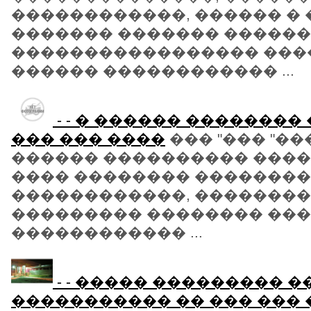
������������, ������ � 
������� ������� ������
����������������� ���
������ ������������ ...
- - � ������ �������� 
��� ��� ����
��� "��� "���
������ ���������� ���
���� �������� ��������
������������, ��������
��������� �������� ���
������������ ...
- - ����� ��������� �
����������� �� ��� ��� �