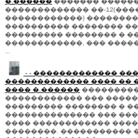
�.������
������� �����
������������� ��-12(���
������������) ��������
���������� �������� �
��������� �������� � �
������������, ��� ����
...
- - ������������� �
������������� ���� �� �
���� �.������
��������
������������ ��� ����
��������� �������� � �
�������������� ��� ���
���� ������������ ���
��������. ����������� 