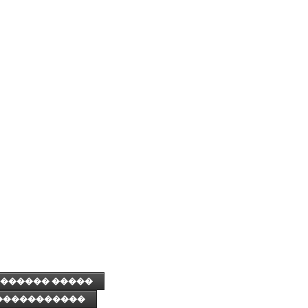
������ �����
�����������