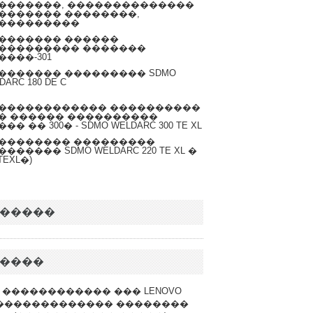
�������, ��������������
������� ��������,
���������
������� ������
��������� �������
����-301
������� ��������� SDMO
DARC 180 DE C
������������ ����������
� ������ ����������
�� �� 300� - SDMO WELDARC 300 TE XL
�������� ���������
������ SDMO WELDARC 220 TE XL �
0TEXL�)
�����
����
������������ ��� LENOVO
������������� ��������