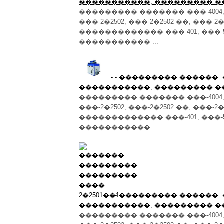
�����������, ��������� �
��������� ������� ���-4004, ��
���-2�2502, ���-2�2502 ��, ���-2�
������������� ���-401, ���-
����������� ...
- - ��������� ������
�����������, ��������� �
��������� ������� ���-4004, ��
���-2�2502, ���-2�2502 ��, ���-2�
������������� ���-401, ���-
����������� ...
- - ��������� ������
�����������, ��������� �
��������� ������� ���-4004, ��