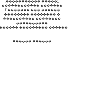
(����������� �����),
������������ �������
IT ������� ��� ������
�������� �������� �
���������� ��������
����������
������ ��������� ������
������ ������