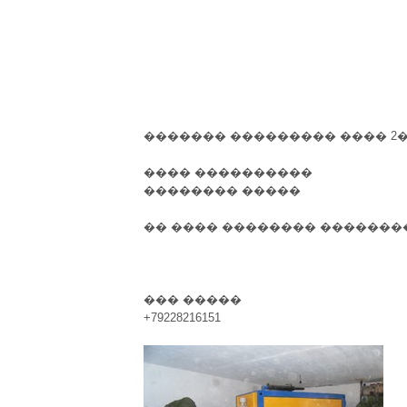
������� ��������� ���� 2�
���� ����������
�������� �����
�� ���� �������� ���������� ��
��� �����
+79228216151