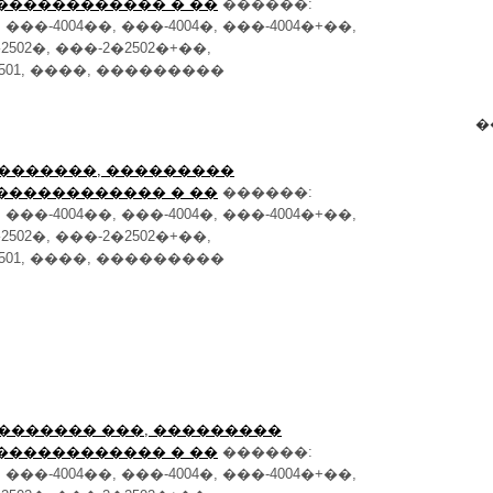
������������ � ��
������:
�-4004��, ���-4004�, ���-4004�+��,
2502�, ���-2�2502�+��,
501, ����, ���������
�
: �������, ���������
������������ � ��
������:
�-4004��, ���-4004�, ���-4004�+��,
2502�, ���-2�2502�+��,
501, ����, ���������
: ������� ���, ���������
������������ � ��
������:
�-4004��, ���-4004�, ���-4004�+��,