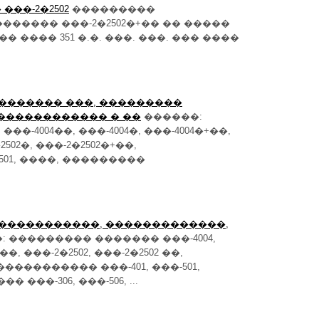
���-2�2502
���������
����� ���-2�2502�+�� �� �����
� ���� 351 �.�. ���. ���. ��� ����
: ������� ���, ���������
������������ � ��
������:
�-4004��, ���-4004�, ���-4004�+��,
2502�, ���-2�2502�+��,
501, ����, ���������
: �����������, �������������,
 ��������� ������� ���-4004,
��, ���-2�2502, ���-2�2502 ��,
������������ ���-401, ���-501,
��-306, ���-506, ...