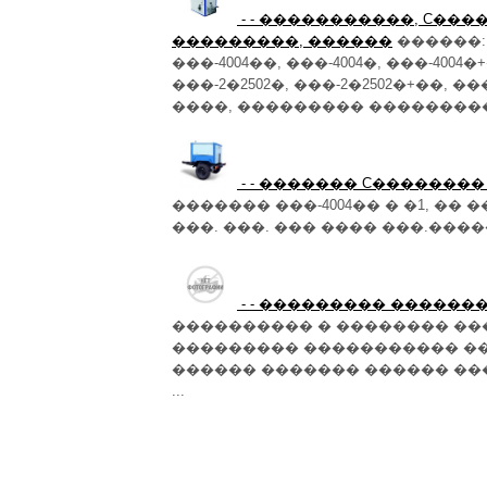
- - �����������, C��
���������, ������
������:
���-4004��, ���-4004�, ���-4004�+
���-2�2502�, ���-2�2502�+��, �
����, ��������� ����������� �
- - ������� C�������� 
������� ���-4004�� � �1, �� �
���. ���. ��� ���� ���.��������
- - ��������� ������
���������� � �������� ��
��������� ����������� ��
������ ������� ������ �
...