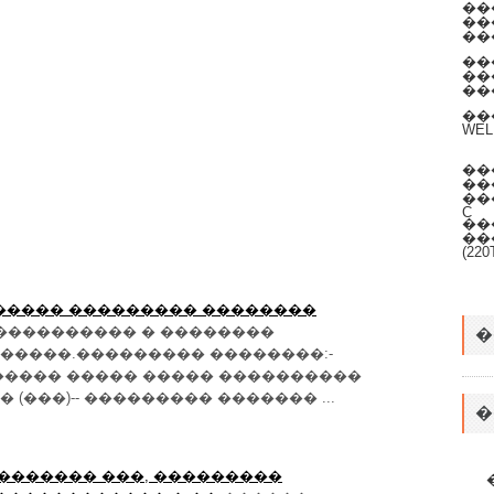
��
��
��
��
��
��
��
WEL
��
��
���
C
��
���
(22
������ ��������� ��������
����������� � ��������
�
����.��������� ��������:-
����� ����� ����� ����������
���)-- ��������� ������� ...
�
: ������� ���, ���������