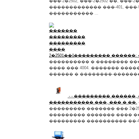
���-2�2502, ���-2�2502 ��, ���-2�
������������� ���-401, ���-
����������� ...
- - ��������� ������:
���������� � �������� ��
���� ��� 4004. ������� ��
������ � ��������-��������
- - ��������� ������
����������� ���, ��� � ��.
��������� ������� ��� 2�25
��������� ������� ���� �
��������� ���������� ��-4004