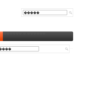
������ � ������