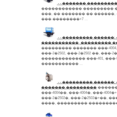
- - ������� ��������� 
������������ ��������� ��
���, �� ������� �� ������, �
���.��������+7 ...
- - ��������� ������
�����������, ��������� �
��������� ������� ���-4004, ��
���-2�2502, ���-2�2502 ��, ���-2�
������������� ���-401, ���-
����������� ...
- - ��������� ������
������� ���������
������:
���-4004��, ���-4004�, ���-4004�+
���-2�2502�, ���-2�2502�+��, �
����, ��������� ����������� �