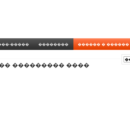
���-�����
��������
������ � ������
�� ��������� ����