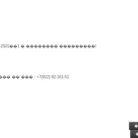
2501��1 � �������� ���������!
 ���.: +7(922) 82-161-51
�