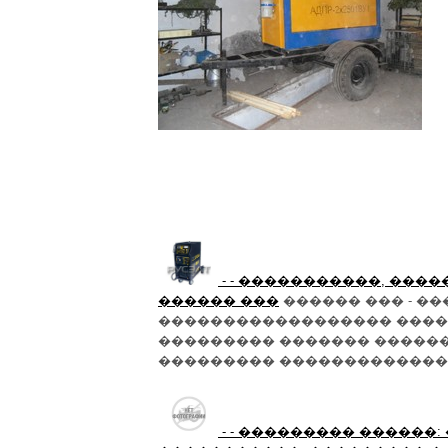
- - �����������, ���
������ ���
������ ��� - �
������������������ �����
��������� ������� �����
��������� �������������� (
- - ��������� ������