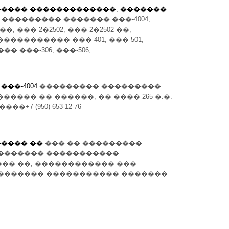
������ �������������, �������
 ��������� ������� ���-4004,
��, ���-2�2502, ���-2�2502 ��,
������������ ���-401, ���-501,
��-306, ���-506, ...
���-4004
��������� ���������
������ �� ������, �� ���� 265 �.�.
+7 (950)-653-12-76
����� ��
��� �� ���������
������� �����������.
�� ��, ������������ ���
�������� ����������� �������