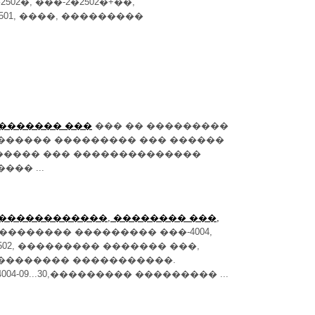
2502�, ���-2�2502�+��,
501, ����, ���������
 ������� ���
��� �� ���������
������ ��������� ��� ������
������� ��� ��������������
�� ...
, ������������, �������� ���,
�������� ��������� ���-4004,
02, ��������� ������� ���,
�������� �����������.
-09...30,��������� ��������� ...