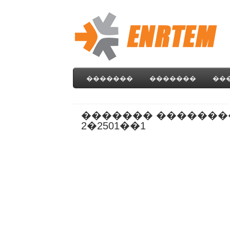
�������
�������
��
������� �������
2�2501��1