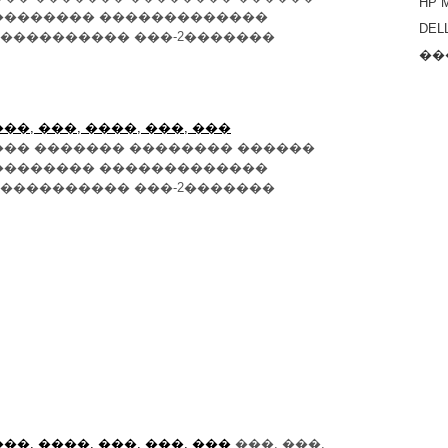
HP 
�������� �������������
DEL
���������� ���-2�������
��
����, ���, ����, ���, ���
��� ������� �������� ������
�������� �������������
���������� ���-2�������
����, ����, ���, ���, ���
���, ���,