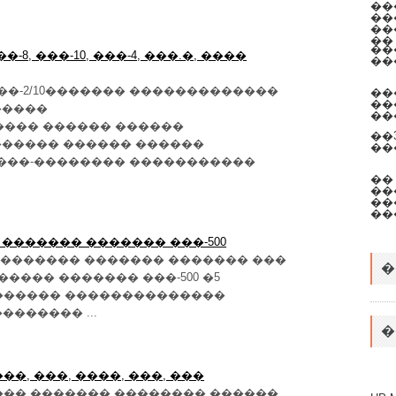
��
��
��
��
��
�-8, ���-10, ���-4, ���.�, ����
���
��-2/10������� �������������
��
��
�����
��
����� ������ ������
��
 ������ ������ ������
��
���-�������� �����������
��
��
��
��
 ������� ������� ���-500
������� ������� ������� ���
�
����� ������� ���-500 �5
������ ��������������
������� ...
�
����, ���, ����, ���, ���
��� ������� �������� ������