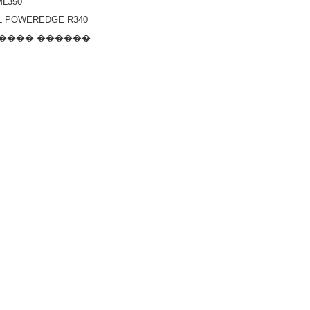
ML350
L POWEREDGE R340
���� ������