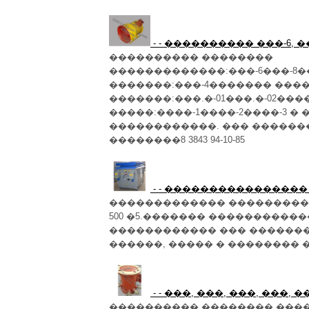
- - ���������� ���-6, ��
���������� ��������
�������������:���-6���-8�
�������:���-4������� ���
�������:���.�-01���.�-02��
�����:����-1����-2����-3 �
������������. ��� ������
��������8 3843 94-10-85
- - ����������������
������������� ���������
500 �5.������� �����������
������������ ��� ������
������, ����� � �������� �
- - ���, ���, ���, ���, 
���������� �������� ���