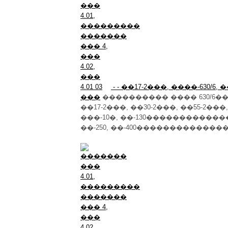
- - ��17-2���, ����-630/6, �
���
���������� ���� 630/6
��17-2���, ��30-2���, ��55-2�
���-10�, ��-130�������������
��-250, ��-400�������������