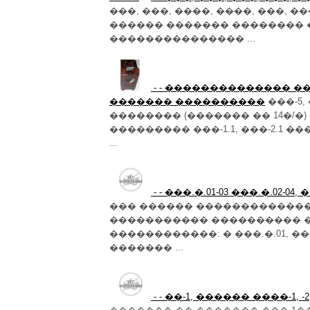
���, ���, ����, ����, ���, 
������ ������� �������� 
��������������� ...
- - �������������� 
������� ����������
���-5,
�������� (������� �� 14�/�) 
��������� ���-1.1, ���-2.1
...
- - ���.�.01-03 ���.�.0
��� ������ �������������
����������� ���������� 
������������: � ���.�.01, ���.�.
������� ...
- - ��-1, ������ ����-1, 