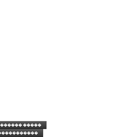
������ �����
�����������