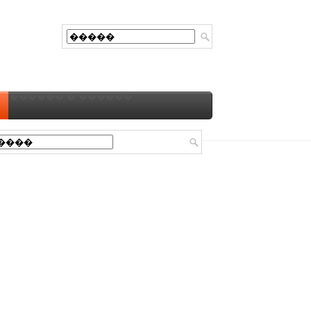
������ � ������