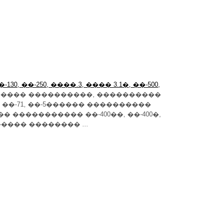
�-130, ��-250, ����.3, ���� 3.1�, ��-500,
������ ����������, ����������
��, ��-71, ��-5������ ����������
� ����������� ��-400��, ��-400�,
����� �������� ...