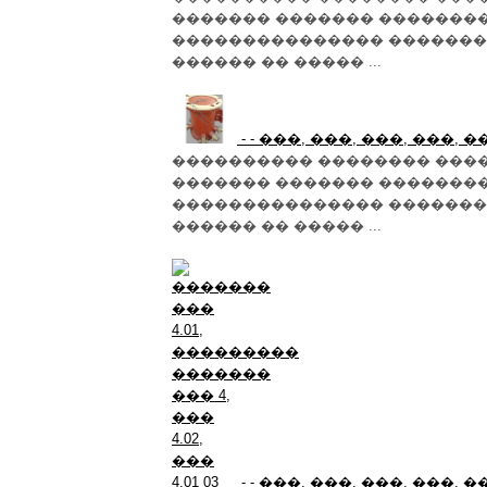
������� ������� �������
��������������� �������
������ �� ����� ...
- - ���, ���, ���, ���, 
���������� �������� ���
������� ������� �������
��������������� �������
������ �� ����� ...
- - ���, ���, ���, ���, 