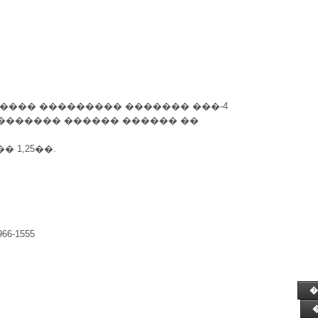
, ������� ��������� ������� ���-4
������� ������ ������ ��
 1,25��.
-966-1555
�