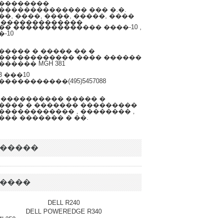
��������
�������������� ��� �.�.
��, ����, ����, �����, ����
 �������������
�� �������������� ����-10 ,
-10
����� � ����� �� �
������������ ���� ������
������ MGH 381
3 ���10
�����������(495)5457088
 ���������� ����� �
���� � ������� ���������
������������ , �������� ,
��� ������� � ��.
�����
����
DELL R240
DELL POWEREDGE R340