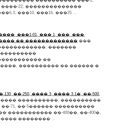
��������� ���������� ���-2,
-3), ����-22, ��������������
, ���10, ���16, ���25 ...
, ����, ���1-01, ���.1, ���, ���,
������� �� �������������
���
������������, �������
����������
����������� ��
���, ���������� �� ������ �
�-130, ��-250, ����.3, ���� 3.1�, ��-500,
������ ����������, ����������
��, ��-71, ��-5������ ����������
� ����������� ��-400��, ��-400�,
����� �������� ...