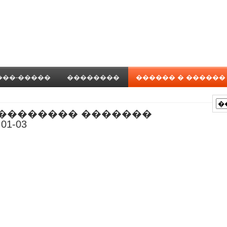
���-�����
��������
������ � ������
 ��������� �������
01-03