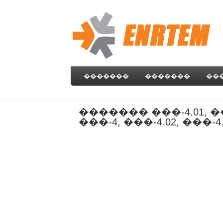
�������
�������
��
������� ���-4.01,
���-4, ���-4.02, ���-4.