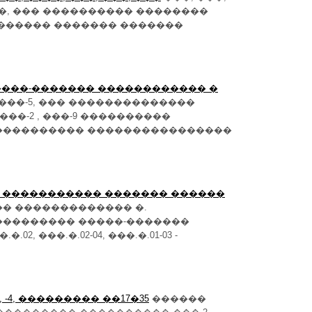
���, ��� ���������� ��������
������ ������� �������
�����-������� ������������ �
 ���-5, ��� ��������������
���-2 , ���-9 ����������
 ������������ ����������������
2-04, � ����������� ������� ������
� ������������� �.
��������� �����-�������
02, ���.�.02-04, ���.�.01-03 -
-2, -4, ��������� ��17�35
������