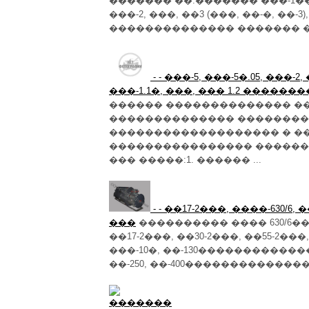
������� ��.������� ���-1�
���-2, ���, ��3 (���, ��-�, ��
�������������� ������� ���6,3
- - ���-5, ���-5�.05, ���-2
���-1.1�, ���, ��� 1.2 ����
������ �������������� �
�������������� �������
������������������� � �
���������������� �������
��� �����:1. ������ ...
- - ��17-2���, ����-630/6, �
���
���������� ���� 630/6
��17-2���, ��30-2���, ��55-2�
���-10�, ��-130�������������
��-250, ��-400�������������