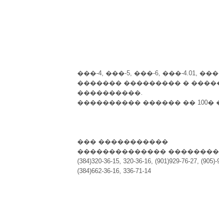
���-4, ���-5, ���-6, ���-4.01
������� ��������� � ����
����������.
���������� ������ �� 100� ��
��� �����������
�������������� ��������
(384)320-36-15, 320-36-16, (901)929-76-27, (905)
(384)662-36-16, 336-71-14