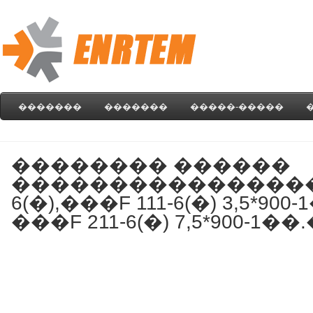
�������
�������
�����-�����
�������� ������
���������������� �
6(�),���F 111-6(�) 3,5*900-
���F 211-6(�) 7,5*900-1��.