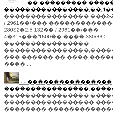
- - ��.��������� ����
����������������,��,4��
���������������� ���2-280
/ 2961��/��� ������������
280S2�2,5 132�� / 2961��/���,
4�315���/1500��.����,380/660
����������������
����������������,������
��� ������ �� ���� ���
���� ...
- - ����������������
����������������,����
���������������� ����
����������������� ���
�������� ������������