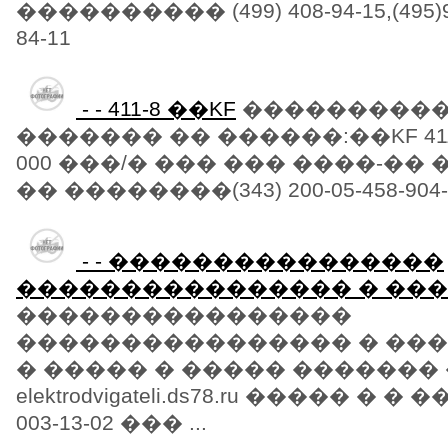
���������� (499) 408-94-15,(495)979
84-11
- - 411-8 ��KF
����������
������� �� ������:��KF 411-8
000 ���/� ��� ��� ����-��
�� ��������(343) 200-05-458-904-9
- - ����������������
���������������� � ��
����������������
���������������� � �����
� ����� � ����� ������� 
elektrodvigateli.ds78.ru ����� � �
003-13-02 ��� ...