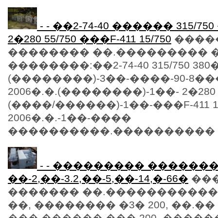
- - ��2-74-40 ������ 315/750
2�280 55/750 ���F-411 15/750
����
�������� ��.��������� 
��������:��2-74-40 315/750 380�
(��������)-3��-����-90-8���3
2006�.�.(��������)-1��- 2�280 55
(����/������)-1��-���F-411 15
2006�.�.-1��-����
����������.���������� ��
- - ��������� ������
��-2,��-3.2,��-5,��-14,�-66�
��
������� ��.������������:
��, �������� �3� 200, ��.�� 
���,������ ��� 200, ����