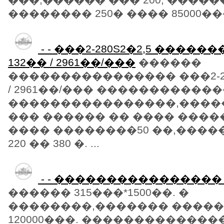
�������� 250� ���� 85000���.
- - ���2-280S2�2,5 ���
132�� / 2961��/���
������
���������������� ���2-280
/ 2961��/��� �����������
����������������,������
��� ������ �� ���� ���
���� ��������50 ��,����
220 �� 380 �. ...
- - ����������������
������ 315���*1500��. �
��������,������� �����
120000���. �������������