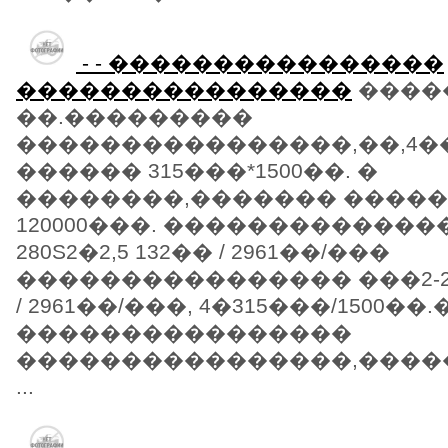
- - ����������������
����������������
����
��.���������
����������������,��,4���
������ 315���*1500��. �
��������,������� �����
120000���. �������������
280S2�2,5 132�� / 2961��/���
���������������� ���2-280
/ 2961��/���, 4�315���/1500��.�
����������������
����������������,������
...