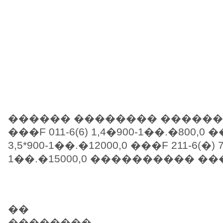
������ �������� �����
���F 011-6(6) 1,4�900-1��.�800,0 �
3,5*900-1��.�12000,0 ���F 211-6(�) 7
1��.�15000,0 ���������� �
��
��������