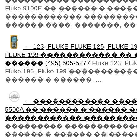
Fluke 9100E �� ������ � ����
������������ ��������
������ ����, �������, ���
- - 123, FLUKE FLUKE 125, FLUKE 19
FLUKE 199 ������������ ��
������ (495) 505-5277
Fluke 123, Fluk
Fluke 196, Fluke 199 ���������
������ � ������. ...
- - ������������ ����
5500A �� ������ � ������ �
������������ ��������
��������� ������������ Fl
������ � ������ �� ���