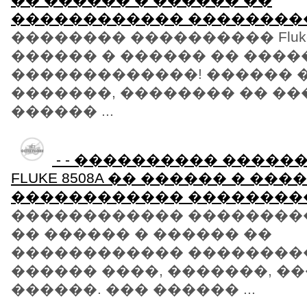
������������ ��������
�������� ���������� Fluke 
������ � ������ �� ���
�������������! ������ �
�������, �������� �� ��
������ ...
- - ���������� �����
FLUKE 8508A �� ������ � ���
������������ ��������
������������ ���������� F
�� ������ � ������ ��
������������ ��������
������ ����, �������, �
������. ��� ������ ...