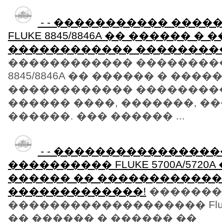
- - ����������� ���
FLUKE 8845/8846A �� ������ �
������������ ��������
������������ ����������
8845/8846A �� ������ � ����
������������ ��������
������ ����, �������, �
������. ��� ������ ...
- - ���������������
���������� FLUKE 5700A/5720
������ �� ������������
�������������!
�������
������������������� Fluke 
�� ������ � ������ ��