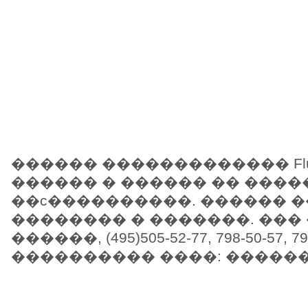
������ ������������� Fluk
������ � ������ �� ���
��c����������. ������ �
�������� � �������. ���
������, (495)505-52-77, 798-50-57, 79
���������� ����: ������