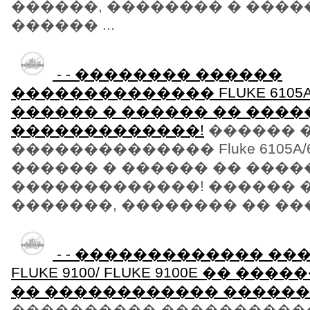
������, �������� � ����
������ ...
- - �������� ������
�������������� FLUKE 6105A/
������ � ������ �� ���
�������������!
������ 
�������������� Fluke 6105A/6
������ � ������ �� ���
�������������! ������ �
�������, �������� �� ����
- - ������������� �
FLUKE 9100/ FLUKE 9100E �� ��
�� ������������ ������
���������� ������������� 