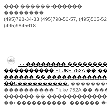
��� ������-������
��������
(495)798-34-33 (495)798-50-57, (495)505-5
(495)9845618
- - �������� �������
���������� FLUKE 752A �� �
������ �� ������������
��C����������.
�������
���������� Fluke 752A �� �
������ �� ������������
��c����������. ������ �