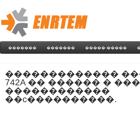
�������
�������
�����-�����
������������� ����
742A �� ������ � ��
������������
��c����������.