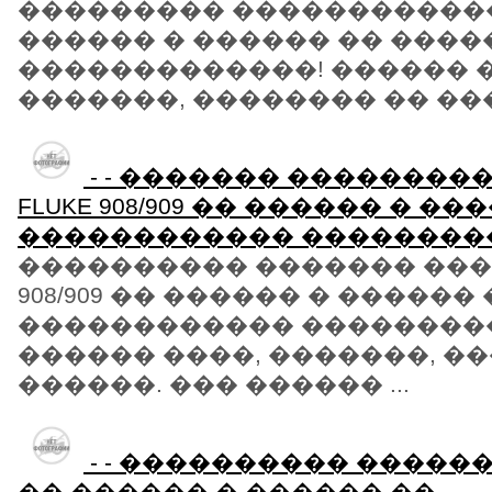
��������� ������������ Fl
������ � ������ �� ���
�������������! ������ �
�������, �������� �� ����
- - ������� ��������
FLUKE 908/909 �� ������ � ��
������������ ��������
���������� ������� �����
908/909 �� ������ � ������
������������ ��������
������ ����, �������, �
������. ��� ������ ...
- - ���������� ��������
�� ������ � ������ ��