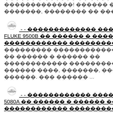
�������������! ������ �
�������, �������� �� ����
- - ������������� ��
FLUKE 9500B �� ������ � ���
������������ ��������
��������� ������������� F
�� ������ � ������ ��
������������ ��������
������ ����, �������, �
������. ��� ������ ...
- - ������������ ����
5080A �� ������ � ������ �
������������ ��������