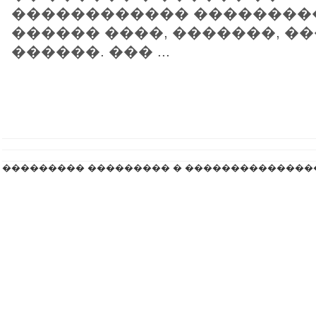
������������ ��������
������ ����, �������, �
������. ��� ...
��������� ��������� � ��������������