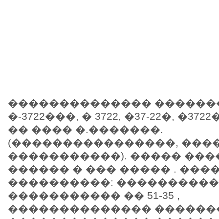
�������������� ��������
�-3722���, � 3722, �37-22�, �372
�� ���� �.�������.
(����������������, ���
�����������). ����� ���
������ � ��� ����� . ���
����������: ���������
����������� �� 51-35 ,
�������������� ���������