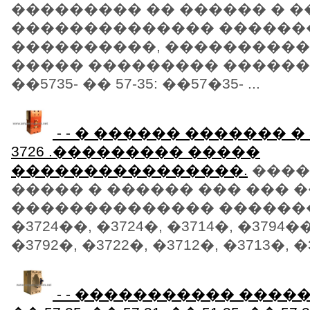
��������� �� ������ � 
�������������� ������
����������, ����������
����� ��������� ��������
��5735- �� 57-35: ��57�35- ...
- - � ������ ������� � 379
3726 .��������� �����
����������������.
����
����� � ������ ��� ��� 
�������������� ������
�3724��, �3724�, �3714�, �3794��
�3792�, �3722�, �3712�, �3713�, �37
- - ����������� ���