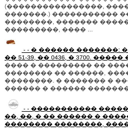
(����������������, ���
�������.) ����������� 
��������, ������� ����
���������, ���� ...
- - � ������ �������: �� 5
�� 51-39, �� 0436, � 3700. ����
���� � ��������� �� ���
�������� �� ������, ��
��������. � ������� � ��
������ � ������ �������� 
- - ����������� ���
��, ��, � �� ������ � ����
�������� ��������, ����