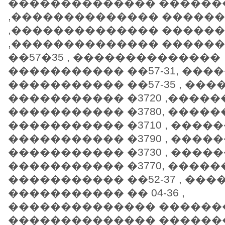
�������������� �������
,�������������� �������
,�������������� �������
,�������������� �����
��57�35 , ��������������
����������� ��57-31, ��
����������� ��57-35 , ��
����������� �3720 ,����
����������� �3780, ����
����������� �3710 , ���
����������� �3790 , ���
����������� �3730 , ���
����������� �3770, ����
����������� ��52-37 , ��
����������� �� 04-36 ,
�������������� ���������
�������������� ��������