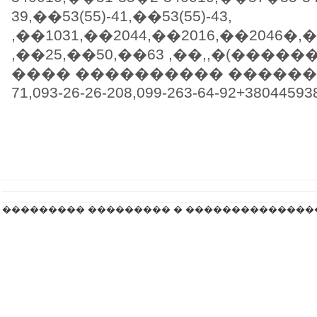
39,��53(55)-41,��53(55)-43,
,��1031,��2044,��2016,��2046�,
,��25,��50,��63 ,��,,�(�����
���� ���������� ��������+
71,093-26-26-208,099-263-64-92+38044593
��������� ��������� � ��������������