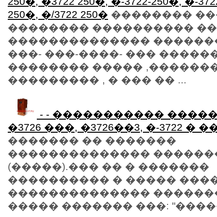
250�, �3722 250�, �-3722-250�, �-372
250�, �/3722 250�
�������� �
�������� ���������� �
�������������� ������
���- ���-����- ��� ����
�������� ����� ,������
��������� , � ��� �� ...
- - ����������� ���
�3726 ���, �3726��3, �-3722 � 
������� �� �������
�������������� �������
(�����).��� �� � �������
���������� � ����� ���
�������������� ������
����� ������� ���: "�����