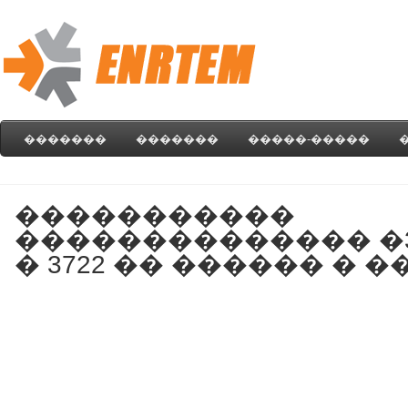
�������
�������
�����-�����
�����������
�������������� �3722
� 3722 �� ������ � �