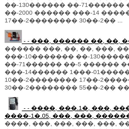
��-130������ ��-71������
��-2000 ������ ���-14 ����
17��-2�������� 30��-2�� ...
- - ���, ������ ��, ��, �
������ ���, ��, ��, ���, �
���-10������� ��-130����
��-71������ ��-5 ������ �
���-14������ 1���-01����
10��-2�������� 17��-2���
30��-2�������� 55��-2�� ���
- - ����, ���.1�, ���, ��
����-1�.05, ���, ���, ������
����, ���, ���, ���, ���, ��