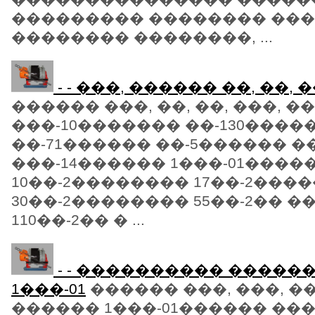
��������� �������� ���
�������� ��������, ...
- - ���, ������ ��, ��, �
������ ���, ��, ��, ���, �
���-10������� ��-130����
��-71������ ��-5������ ��
���-14������ 1���-01����
10��-2�������� 17��-2���
30��-2�������� 55��-2�� �
110��-2�� � ...
- - ���������� ������ 
1���-01
������ ���, ���, ��,
������ 1���-01������ ���