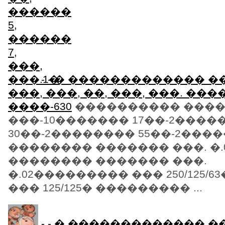
- - � ������������� ��
���, ���, ��, ���, ���. ��
����-630
���������� ���� 
���-10������� 17��-2����
30��-2�������� 55��-2���
�������� ������� ���. �
�������� ������� ���.
�.02��������� ��� 250/125/
��� 125/125� ��������� ...
- - � ������������� ��