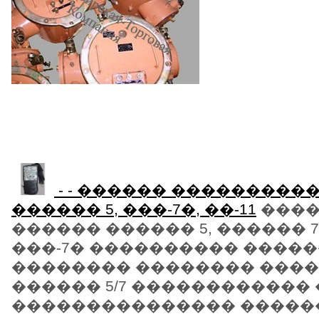
- - ������ ����������
������ 5, ���-7�, ��-11
����
������ ������ 5, ������ 7, 
���-7� ���������� �����
�������� �������� ���
������ 5/7 ������������
��������������� ��������