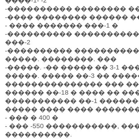
����-1- -2
-���������� �������� �
-���� �������� ������ ��
- ���� ������� ���-1 �
-���������� ���������
���-2
-���������� ���������
�����. ��������. ���
-�����. -�� ����� �� 3-1 ��
�����. ����� ��-3 �� ���
��������������� ��� ���
������ ��-18 � ���� �� �
����������� ��-1 �����
����� ���� ���� ������
- ��� � 400 �
- ��� -550 �����������, ��
����������.