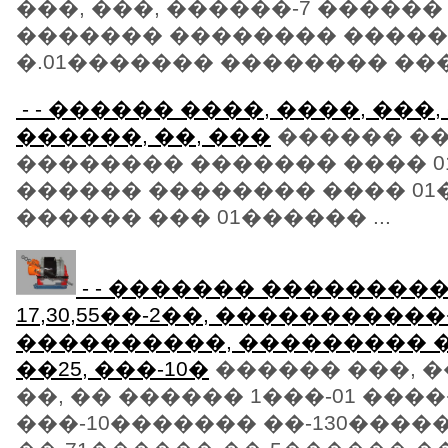
���, ���, ������-7 ������ 
������� �������� �����
�.01������� �������� ����
- - ������ ����, ����, ���,
������, ��, ���
������ �
�������� ������� ���� 0
������ �������� ���� 0
������ ��� 01������ ...
- - ������� ��������
17,30,55��-2��, ����������
����������, ��������� 
��25, ���-10�
������ ���, ��
��, �� ������ 1���-01 ���
���-10������� ��-130����