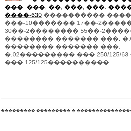
���, ���, ��, ���, ���. ��
����-630
���������� ���� 
���-10������� 17��-2����
30��-2�������� 55��-2���
�������� ������� ���. �
�������� ������� ���.
�.02��������� ��� 250/125/
��� 125/125���������� ...
��������� ��������� � ��������������