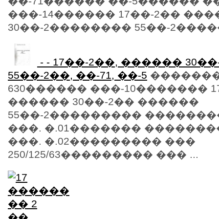
��-71������ ��-5������ ��
���-14������ 17��-2�� ��
30��-2�������� 55��-2�����
- - 17��-2��, ������ 30��
55��-2��, ��-71, ��-5
�������
630������ ���-10������� 1
������ 30��-2�� ������
55��-2��������� �������
���. �.01������� ������
���. �.02��������� ���
250/125/63��������� ��� ...