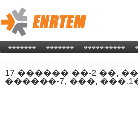
�������
�������
�����-�����
17 ������ ��-2 ��, �
������-7, ���, ���.1