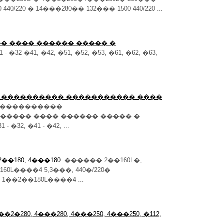
 440/220 � 14���280�� 132��� 1500 440/220 ...
�� ���� ������ ����� �
1 - �32 �41, �42, �51, �52, �53, �61, �62, �63,
� ���������� ����������� ����
����������
���� ���� ������ ����� �
 �32, �41 - �42, ...
 2��180, 4���180.
������ 2��160L�,
�160L����4 5,3���, 440�/220�
 1��2��180L����4 ...
4��2�280, 4���280, 4���250, 4���250, �112,