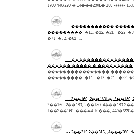
1700 440/220 � 14���280L� 160 ��� 1500
- - ����������� ����
���������.
�11, �12, �21 - �22, �3
�71, �72, �81, ...
- - ���������������
������ ����� � ���������
���������������� �������
��������� :�11 - �12, �21 - �22, �31 -
- - 2��160, 2��160L�, 2��180,
2��160, 2��180, 2��180, 4���180.2�
1��2��160L����4 10���, 440�/220�
- - 2��315 2��315, ,4���280, 