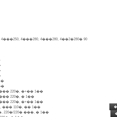
, 4���250, 4���280, 4���280, 4��2�280� 90
�
�
�
�
��
��
 ��� 220�, �+�� 1��
 ��� 220�, � 1��
 ��� 220�, �+�� 1��
, ��� 110�, �� 1��
�
, 220�/220� ���, � 1��