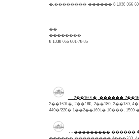
�.�������� ������ 8 1038 066 601-
��
��������
8 1038 066 601-78-85
- - 2��160L�, ������ 2��160
2��160L�, 2��160, 2��180, 2��180, 4
440�/220� 1��2��160L� 10���, 1500 
- - ��������� ������ 4��
������ ��������� 4���280, 4��