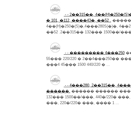
- - 2��315��, 4��(H)�250�(S)
� 101, �112, ����43�, ��52 .
������
4��(H)�250�(S)�,4���280S(�)�, 4��2�
��52 .2��315�� 132��� 1500��/��� 
- - ��������� 4���250
��
55��� 220/220 � 2��4���250�� ���4
���4 45��� 1500 440/220 � ...
- - 4���280, 2��315��, 4���25
������.
������ ������ ���
132��� 1500��/���, 440�/220� ���
���, 220�/220� ���, ���� 1 ...