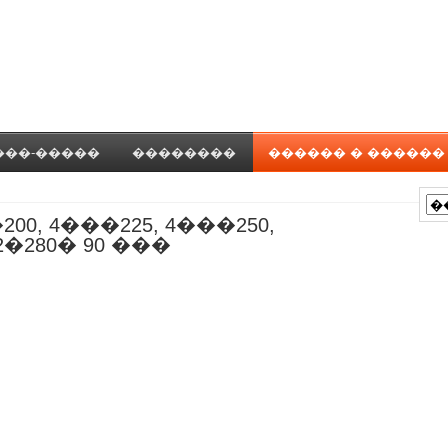
���-�����
��������
������ � ������
200, 4���225, 4���250,
2�280� 90 ���