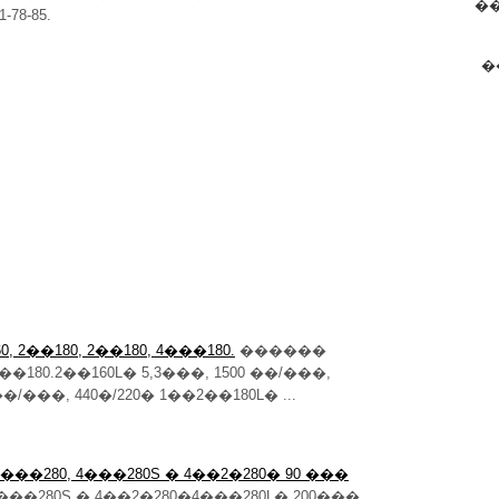
�
78-85.
�
, 2��180, 2��180, 4���180.
������
���180.2��160L� 5,3���, 1500 ��/���,
��/���, 440�/220� 1��2��180L� ...
�280, 4���280S � 4��2�280� 90 ���
�280S � 4��2�280�4���280L� 200���