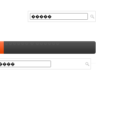
������ � ������