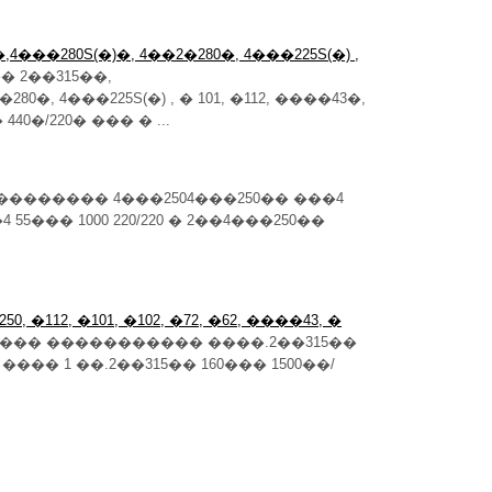
�,4���280S(�)�, 4��2�280�, 4���225S(�) ,
 2��315��,
280�, 4���225S(�) , � 101, �112, ����43�,
440�/220� ��� � ...
������� 4���2504���250�� ���4
 55��� 1000 220/220 � 2��4���250��
0, �112, �101, �102, �72, �62, ����43, �
��� ����������� ����.2��315��
, ���� 1 ��.2��315�� 160��� 1500��/