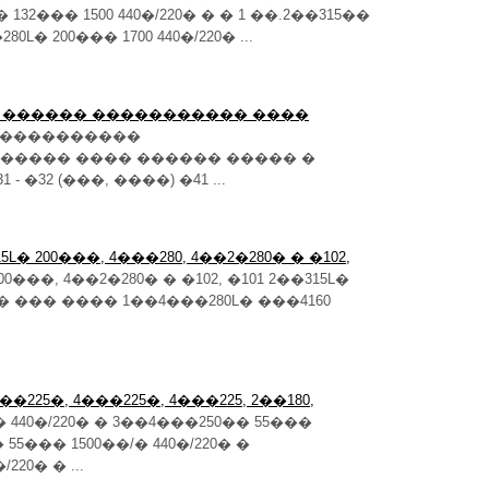
 132��� 1500 440�/220� � � 1 ��.2��315��
80L� 200��� 1700 440�/220� ...
� ������ ����������� ����
����������
���� ���� ������ ����� �
 - �32 (���, ����) �41 ...
� 200���, 4���280, 4��2�280� � �102,
��, 4��2�280� � �102, �101 2��315L�
220� ��� ���� 1��4���280L� ���4160
��225�, 4���225�, 4���225, 2��180,
 440�/220� � 3��4���250�� 55���
 55��� 1500��/� 440�/220� �
220� � ...