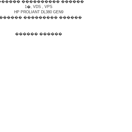
������ ���������� ������
1�, VDS , VPS
HP PROLIANT DL380 GEN9
������ ��������� ������
������ ������