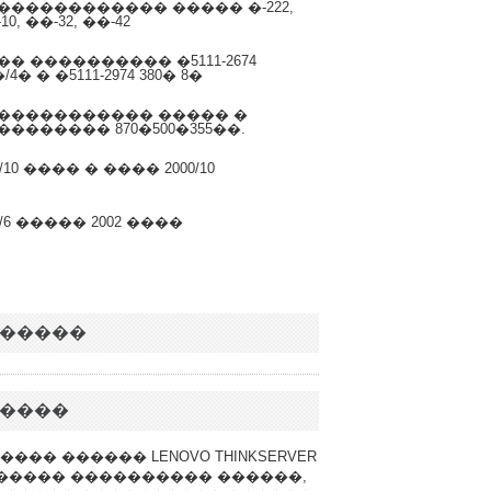
������������ ����� �-222,
10, ��-32, ��-42
�� ���������� �5111-2674
�/4� � �5111-2974 380� 8�
����������� ����� �
�������� 870�500�355��.
0/10 ���� � ���� 2000/10
0/6 ����� 2002 ����
�����
����
���� ������ LENOVO THINKSERVER
����� ���������� ������,