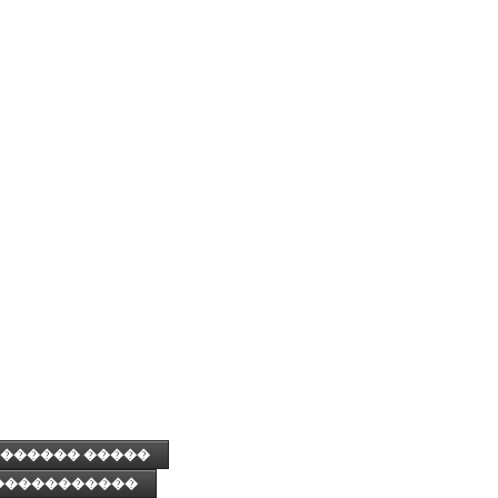
������ �����
�����������