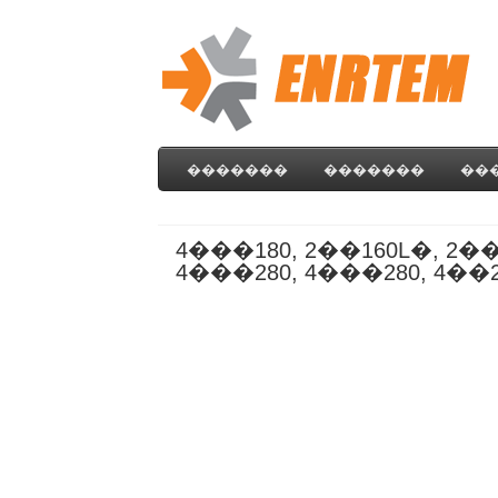
�������
�������
��
4���180, 2��160L�, 2��
4���280, 4���280, 4��