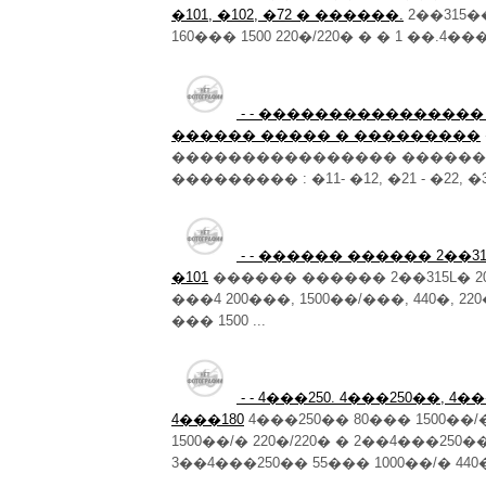
�101, �102, �72 � ������.
2��315��
160��� 1500 220�/220� � � 1 ��.4���2
- - ���������������
������ ����� � ���������
���������������� �������
��������� : �11- �12, �21 - �22, �31
- - ������ ������ 2��315L
�101
������ ������ 2��315L� 200�
���4 200���, 1500��/���, 440�, 
��� 1500 ...
- - 4���250. 4���250��, 4��
4���180
4���250�� 80��� 1500��/�
1500��/� 220�/220� � 2��4���250��
3��4���250�� 55��� 1000��/� 440�/