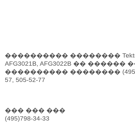
���������� �������� Tektroni
AFG3021B, AFG3022B �� ������ 
���������� �������� (495)798-
57, 505-52-77
��� ��� ���
(495)798-34-33