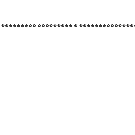
��������� ��������� � ��������������