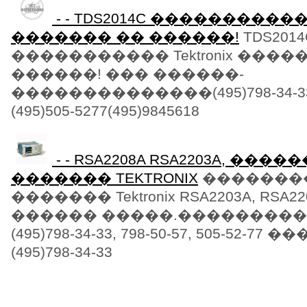
- - TDS2014C ����������� 
������� �� ������!
TDS2014
����������� Tektronix ����
������! ��� ������-
��������������(495)798-34-33 (4
(495)505-5277(495)9845618
- - RSA2208A RSA2203A, ��
������� TEKTRONIX
�������
������� Tektronix RSA2203A, RSA2
������ �����.���������
(495)798-34-33, 798-50-57, 505-52-77
(495)798-34-33