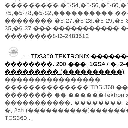
��������� �5-54,�5-56,�5-60,�5-
75,�5-78,�5-82,���������� ��
�������� �6-27,�6-28,�6-29,�6-31
35,�6-37 ��� �����������-
��������846-2483512
- - TDS360 TEKTRONIX ����
��������: 200 ���, 1GSA / �, 2-
��������� (����������)
����������������
�������������� TDS 360 �
�������� �� ������Tektronix 
�����������, ��������: 200 
�, 2ch (����������)��������
TDS360 ...