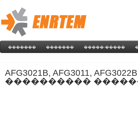
�������
�������
�����-�����
AFG3021B, AFG3011, AFG3022B
���������� ��������