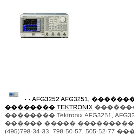
- - AFG3252 AFG3251, �����
�������� TEKTRONIX
������
�������� Tektronix AFG3251, AFG3
������ �����.���������
(495)798-34-33, 798-50-57, 505-52-77