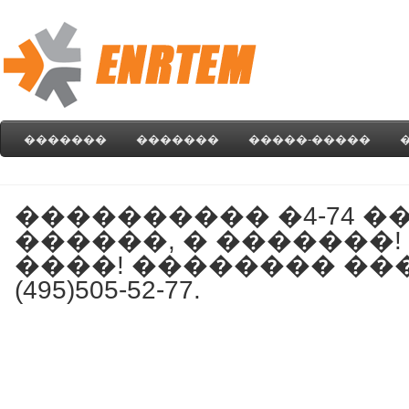
�������
�������
�����-�����
���������� �4-74 �
������, � �������!
����! �������� ��
(495)505-52-77.