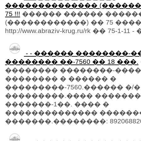
�������������� (������
75 !!!
������ ������ �����
(������������) �� 75 �����
http://www.abraziv-krug.ru/rk �� 75-1-11 
- - ������ ��������-
�������� ��-7560 �� 18 ���.
�������� ��������-���
�������� � ������ �
���������-7560.������ �/
���������.���� �������
�������-1��. ���� �
�������������� ������
�������.��������: 89206882060