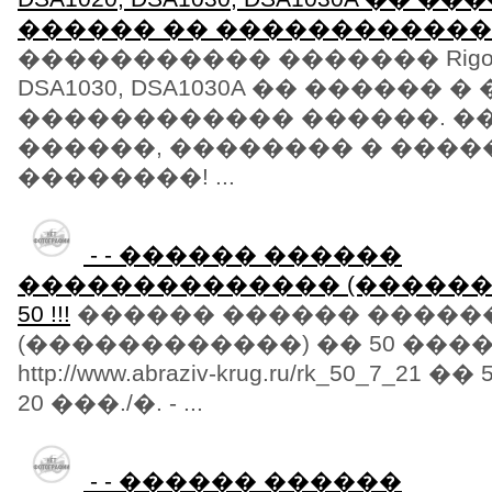
������ �� ������������
����������� ������� Rigol D
DSA1030, DSA1030A �� ������ 
������������ ������. ��
������, �������� � ����
��������! ...
- - ������ ������
�������������� (������
50 !!!
������ ������ �����
(������������) �� 50 �����
http://www.abraziv-krug.ru/rk_50_7_21 ��
20 ���./�. - ...
- - ������ ������