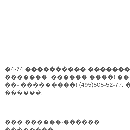
�4-74 ���������� �������
�������! ������ ����! �
��- ���������! (495)505-52-77
������.
��� ������-������
��������