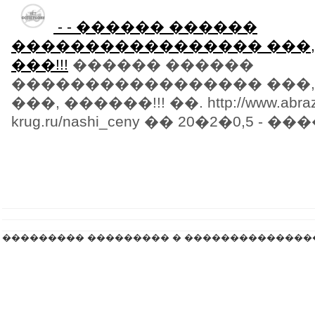
- - ������ ������
����������������� ���, 
���!!!
������ ������
����������������� ���, 
���, ������!!! ��. http://www.abraz
krug.ru/nashi_ceny �� 20�2�0,5 - ����
��������� ��������� � ��������������