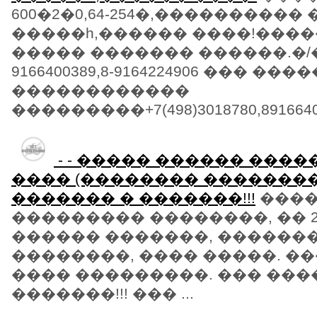
600�2�0,64-254�,���������
�����һ,������ ����!����
����� ������� ������.�/�(49
9166400389,8-9164224906 ��� ����
������������
���������+7(498)3018780,891664003
- - ����� ������ ����
���� (�������� ��������
������� � �������!!!
����
��������� ��������, �� 
������ �������, ������
��������, ���� �����. �
���� ���������. ��� ���
�������!!! ��� ...