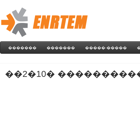
�������
�������
�����-�����
��2�10� ���������