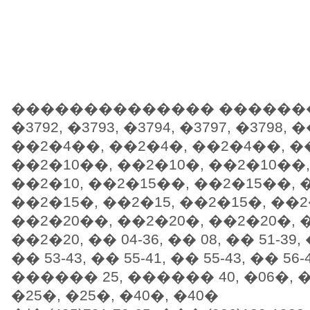
�������������� ��������
�3792, �3793, �3794, �3797, �3798,
��2�4��, ��2�4�, ��2�4��, ��
��2�10��, ��2�10�, ��2�10��,
��2�10, ��2�15��, ��2�15��, 
��2�15�, ��2�15, ��2�15�, ��
��2�20��, ��2�20�, ��2�20�, 
��2�20, �� 04-36, �� 08, �� 51-39, 
�� 53-43, �� 55-41, �� 55-43, �� 56-4
������ 25, ������ 40, �06�, �0
�25�, �25�, �40�, �40�