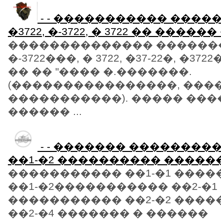
- - ����������� ���
�3722, �-3722, � 3722 �� �����
�������������� ��������
�-3722���, � 3722, �37-22�, �3722
�� �� "���� �.�������.
(����������������, ���
�����������). ����� ���
������ ...
- - ������� ����������
��1-�2 ���������� �����
����������� ��1-�1 ���
��1-�2����������� ��2-�1
����������� ��2-�2 ���
��2-�4 ������� � ������