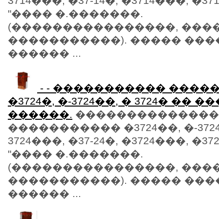
3714���, �37-14�, �3714���, �37
"���� �.�������.
(����������������, ���
�����������). ����� ���
������ ...
- - ����������� ���
�3724�, �-3724��, � 3724� �� 
������.
��������������
����������� �3724��, �-372
3724���, �37-24�, �3724���, �37
"���� �.�������.
(����������������, ���
�����������). ����� ���
������ ...